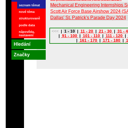
Mechanical Engineering Internships
seznam témat
Scott Air Force Base Airshow 2024 (
nové téma
Dallas' St. Patrick's Parade Day 2024
strukturovaně
podle data
<<<
|
1 - 10
|
11 - 20
|
21 - 30
|
31 - 
nápověda,
nastavení
|
91 - 100
|
101 - 110
|
111 - 120
|
|
161 - 170
|
171 - 180
|
1
Hledání
Značky