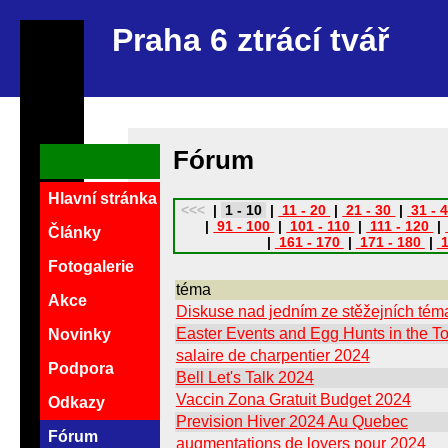
Praha 6 ztrácí tvář
Fórum
Hlavní stránka
<<<
|
1 - 10
|
11 - 20
|
21 - 30
|
31 - 
|
91 - 100
|
101 - 110
|
111 - 120
|
Články
|
161 - 170
|
171 - 180
|
1
Fotogalerie
téma
Akce
Diskuse nad jedním ze stěžejních témat
Easter Events and Egg Hunts in the T
Novinky
salaire de charpentier 2024
Podpora
Bell Let's Talk 2024
Vaccin Zona Gratuit Budget 2024
Odkazy
Prevision Hiver 2024 Au Quebec
Fórum
augmentations de loyers pour 2024