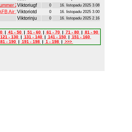
 Summer 2024
Viktoriugf
0
16. listopadu 2025 3.08
SAFB Air Show)
Viktoriotd
0
16. listopadu 2025 3.00
Viktorinju
0
16. listopadu 2025 2.16
40
|
41 - 50
|
51 - 60
|
61 - 70
|
71 - 80
|
81 - 90
121 - 130
|
131 - 140
|
141 - 150
|
151 - 160
81 - 190
|
191 - 198
|
1 - 198
|
>>>