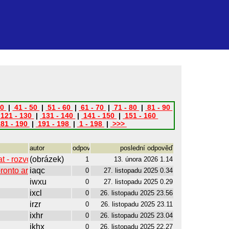
40
|
41 - 50
|
51 - 60
|
61 - 70
|
71 - 80
|
81 - 90
121 - 130
|
131 - 140
|
141 - 150
|
151 - 160
81 - 190
|
191 - 198
|
1 - 198
|
>>>
autor
odpovědí
poslední odpověď
 - rozvoj letiště Ruzyně,
(obrázek)
1
13. února 2026 1.14
oronto area 2024
iaqc
0
27. listopadu 2025 0.34
iwxu
0
27. listopadu 2025 0.29
ixcl
0
26. listopadu 2025 23.56
irzr
0
26. listopadu 2025 23.11
ixhr
0
26. listopadu 2025 23.04
ikhx
0
26. listopadu 2025 22.27