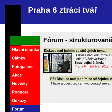
Praha 6 ztrácí tvář
Fórum - strukturovan
Hlavní stránka
Diskuse nad jedním ze stěžejních témat -...
Diskuse nad jedním ze stě
Články
Letiště Václava Havla.
Související článek:
Praha 6 mění tvář 2012: 
Fotogalerie
Akce
RE: Diskuse nad jedním ze stěžejních té
Novinky
I have a question, can you contact me a
Podpora
Odkazy
Fórum