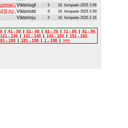
 Summer 2024
Viktoriugf
0
16. listopadu 2025 3.08
SAFB Air Show)
Viktoriotd
0
16. listopadu 2025 3.00
Viktorinju
0
16. listopadu 2025 2.16
40
|
41 - 50
|
51 - 60
|
61 - 70
|
71 - 80
|
81 - 90
121 - 130
|
131 - 140
|
141 - 150
|
151 - 160
81 - 190
|
191 - 198
|
1 - 198
|
>>>