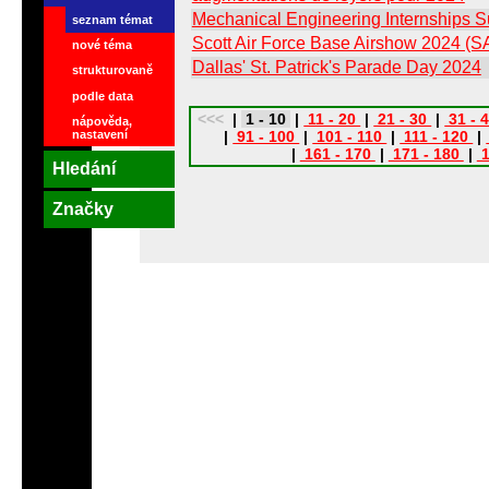
Mechanical Engineering Internships
seznam témat
Scott Air Force Base Airshow 2024 (
nové téma
Dallas' St. Patrick's Parade Day 2024
strukturovaně
podle data
<<<
|
1 - 10
|
11 - 20
|
21 - 30
|
31 - 
nápověda,
nastavení
|
91 - 100
|
101 - 110
|
111 - 120
|
|
161 - 170
|
171 - 180
|
1
Hledání
Značky