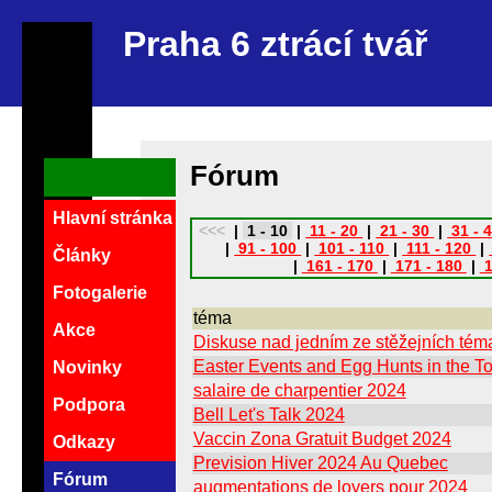
Praha 6 ztrácí tvář
Fórum
Hlavní stránka
<<<
|
1 - 10
|
11 - 20
|
21 - 30
|
31 - 
|
91 - 100
|
101 - 110
|
111 - 120
|
Články
|
161 - 170
|
171 - 180
|
1
Fotogalerie
téma
Akce
Diskuse nad jedním ze stěžejních témat
Easter Events and Egg Hunts in the T
Novinky
salaire de charpentier 2024
Podpora
Bell Let's Talk 2024
Vaccin Zona Gratuit Budget 2024
Odkazy
Prevision Hiver 2024 Au Quebec
Fórum
augmentations de loyers pour 2024