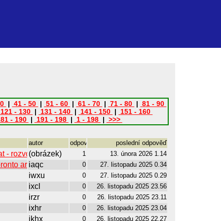
40
|
41 - 50
|
51 - 60
|
61 - 70
|
71 - 80
|
81 - 90
121 - 130
|
131 - 140
|
141 - 150
|
151 - 160
81 - 190
|
191 - 198
|
1 - 198
|
>>>
autor
odpovědí
poslední odpověď
 - rozvoj letiště Ruzyně,
(obrázek)
1
13. února 2026 1.14
oronto area 2024
iaqc
0
27. listopadu 2025 0.34
iwxu
0
27. listopadu 2025 0.29
ixcl
0
26. listopadu 2025 23.56
irzr
0
26. listopadu 2025 23.11
ixhr
0
26. listopadu 2025 23.04
ikhx
0
26. listopadu 2025 22.27