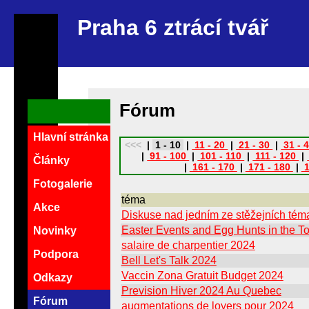
Praha 6 ztrácí tvář
Fórum
Hlavní stránka
<<<
|
1 - 10
|
11 - 20
|
21 - 30
|
31 - 
|
91 - 100
|
101 - 110
|
111 - 120
|
Články
|
161 - 170
|
171 - 180
|
1
Fotogalerie
téma
Akce
Diskuse nad jedním ze stěžejních témat
Easter Events and Egg Hunts in the T
Novinky
salaire de charpentier 2024
Podpora
Bell Let's Talk 2024
Vaccin Zona Gratuit Budget 2024
Odkazy
Prevision Hiver 2024 Au Quebec
Fórum
augmentations de loyers pour 2024