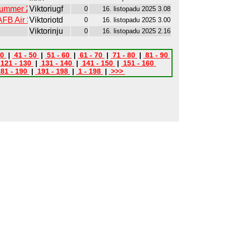
 Summer 2024
Viktoriugf
0
16. listopadu 2025 3.08
SAFB Air Show)
Viktoriotd
0
16. listopadu 2025 3.00
Viktorinju
0
16. listopadu 2025 2.16
40
|
41 - 50
|
51 - 60
|
61 - 70
|
71 - 80
|
81 - 90
121 - 130
|
131 - 140
|
141 - 150
|
151 - 160
81 - 190
|
191 - 198
|
1 - 198
|
>>>