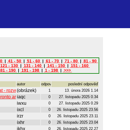
40
|
41 - 50
|
51 - 60
|
61 - 70
|
71 - 80
|
81 - 90
121 - 130
|
131 - 140
|
141 - 150
|
151 - 160
81 - 190
|
191 - 198
|
1 - 198
|
>>>
autor
odpovědí
poslední odpověď
 - rozvoj letiště Ruzyně,
(obrázek)
1
13. února 2026 1.14
oronto area 2024
iaqc
0
27. listopadu 2025 0.34
iwxu
0
27. listopadu 2025 0.29
ixcl
0
26. listopadu 2025 23.56
irzr
0
26. listopadu 2025 23.11
ixhr
0
26. listopadu 2025 23.04
ikhx
0
26. listopadu 2025 22.27