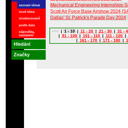
Mechanical Engineering Internships
seznam témat
Scott Air Force Base Airshow 2024 (
nové téma
Dallas' St. Patrick's Parade Day 2024
strukturovaně
podle data
<<<
|
1 - 10
|
11 - 20
|
21 - 30
|
31 - 
nápověda,
nastavení
|
91 - 100
|
101 - 110
|
111 - 120
|
|
161 - 170
|
171 - 180
|
1
Hledání
Značky