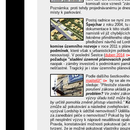
komisaři sice vznesli
"zás
Poznámka: proti tehdy projednávanému je dnes v
místy k parkování.
Postoj radnice se nyní zm
Špejchar
z roku 2004, tu 
dokumentace k této studii
namístě vil již chybějícíc
řekněme přiměřeného obj
předložení návrhů od Lor
komise územního rozvoje
v roce 2011 s plá
podmínek
, které však s urbanistickým pohled
nesouvisejí. V poslední Šestce (
duben 2014
požaduje
"sladění územně plánovacích podk
naopak - záměry investorů s podmínkami památ
nešťastné. Tragický je i stav územního plánová
Podle dalšího šestkového
majitelů!"
by se ale moh
sleduje:
"Přestože stavebn
porušení zákona ukládá po
problém?
Ve znění zákon
výzvy úřadu totiž může bý
by určitě pomohla změnit přístup vlastníků."
Kd
zmůže až pokutování a následné zveřejňování. 
vyzýval Lordship k údržbě nemovitosti? Udělil
za zanedbání péče o nemovitost? Pokud by byla
při nesplnění výzvy k nápravě neudělovat opa
Pravda, konstatování možnosti pokutovat (ač
tvrzení, že je možné pokutovat vlastníky pou