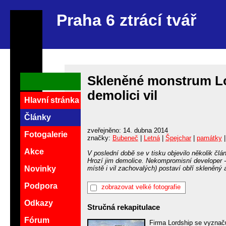
Praha 6 ztrácí tvář
Skleněné monstrum Lo
demolici vil
Hlavní stránka
Články
zveřejněno: 14. dubna 2014
Fotogalerie
značky:
Bubeneč
|
Letná
|
Špejchar
|
památky
Akce
V poslední době se v tisku objevilo několik člá
Hrozí jim demolice. Nekompromisní developer - f
místě i vil zachovalých) postaví obří skleněný 
Novinky
Podpora
zobrazovat velké fotografie
Odkazy
Stručná rekapitulace
Fórum
Firma Lordship se vyznaču