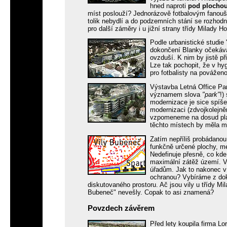
hned naproti
pod plochou
míst poslouží? Jednorázově fotbalovým fanou
tolik nebydlí a do podzemních stání se rozho
pro další záměry i u jižní strany třídy Milady H
Podle urbanistické studie
dokončení Blanky očekáv
ovzduší. K nim by jistě p
Lze tak pochopit, že v hy
pro fotbalisty na pováženo
Výstavba Letná Office Pa
významem slova
"park"
!)
modernizace je sice spíše
modernizaci (zdvojkolejn
vzpomeneme na dosud plat
těchto místech by měla m
Zatím nepříliš probádanou
funkčně určené plochy, me
Nedefinuje přesně, co kde 
maximální zátěž území. 
úřadům. Jak to nakonec 
ochranou? Vybíráme z d
diskutovaného prostoru. Ač jsou vily u třídy Mi
Bubeneč" nevešly. Copak to asi znamená?
Povzdech závěrem
Před lety koupila firma L