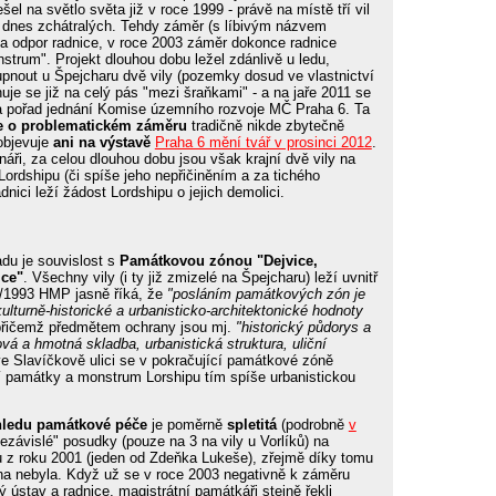
l na světlo světa již v roce 1999 - právě na místě tří vil
il dnes zchátralých. Tehdy záměr (s líbivým názvem
na odpor radnice, v roce 2003 záměr dokonce radnice
strum". Projekt dlouhou dobu ležel zdánlivě u ledu,
upnout u Špejcharu dvě vily (pozemky dosud ve vlastnictví
uje se již na celý pás "mezi šraňkami" - a na jaře 2011 se
 pořad jednání Komise územního rozvoje MČ Praha 6. Ta
e o problematickém záměru
tradičně nikde zbytečně
objevuje
ani na výstavě
Praha 6 mění tvář v prosinci 2012
.
áři, za celou dlouhou dobu jsou však krajní dvě vily na
Lordshipu (či spíše jeho nepřičiněním a za tichého
nici leží žádost Lordshipu o jejich demolici.
adu je souvislost s
Památkovou zónou "Dejvice,
ice"
. Všechny vily (i ty již zmizelé na Špejcharu) leží uvnitř
0/1993 HMP jasně říká, že
"posláním památkových zón je
kulturně-historické a urbanisticko-architektonické hodnoty
přičemž předmětem ochrany jsou mj.
"historický půdorys a
vá a hmotná skladba, urbanistická struktura, uliční
ve Slavíčkově ulici se v pokračující památkové zóně
ní památky a monstrum Lorshipu tím spíše urbanistickou
hledu památkové péče
je poměrně
spletitá
(podrobně
v
nezávislé" posudky (pouze na 3 na vily u Vorlíků) na
u z roku 2001 (jeden od Zdeňka Lukeše), zřejmě díky tomu
ena nebyla. Když už se v roce 2003 negativně k záměru
 ústav a radnice, magistrátní památkáři stejně řekli