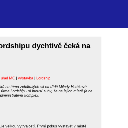
rdshipu dychtivě čeká na
|
úřad MČ
|
výstavba
|
Lordship
nků na téma zchátralých vil na třídě Milady Horákové.
irma Lordship - si brousí zuby, že na jejich místě (a na
administrativní komplex.
je velkou vytrvalostí. První pokus vystavět v místě