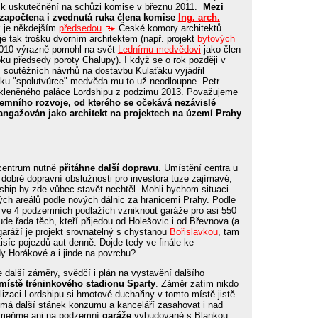
 k uskutečnění na schůzi komise v březnu 2011.
Mezi
e započtena i zvednutá ruka člena komise
Ing. arch.
k je někdejším
předsedou
České komory architektů
je tak trošku dvorním architektem (např. projekt
bytových
 2010 výrazně pomohl na svět
Lednímu medvědovi
jako člen
oku předsedy poroty Chalupy). I když se o rok později v
í
soutěžních návrhů na dostavbu Kulaťáku vyjádřil
pku "spolutvůrce" medvěda mu to už neodloupne. Petr
 skleněného paláce Lordshipu z podzimu 2013. Považujeme
emního rozvoje, od kterého se očekává nezávislé
ngažován jako architekt na projektech na území Prahy
 centrum nutně
přitáhne další dopravu
. Umístění centra u
 dobré dopravní obslužnosti pro investora tuze zajímavé;
hip by zde vůbec stavět nechtěl. Mohli bychom situaci
vých areálů podle nových dálnic za hranicemi Prahy. Podle
 ve 4 podzemních podlažích vzniknout garáže pro asi 550
ude řada těch, kteří přijedou od Holešovic i od Břevnova (a
aráží je projekt srovnatelný s chystanou
Bořislavkou
, tam
tisíc pojezdů aut denně. Dojde tedy ve finále ke
y Horákové a i jinde na povrchu?
e další záměry, svědčí i plán na vystavění dalšího
místě tréninkového stadionu Sparty
. Záměr zatím nikdo
lizaci Lordshipu si hmotové duchařiny v tomto místě jistě
má další stánek konzumu a kanceláří zasahovat i nad
pomeňme ani na podzemní
garáže
vybudované s Blankou