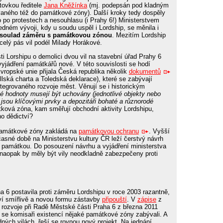
tovkou ředitele
Jana Kněžínka
(mj. podepsán pod kladným
vaného též do památkové zóny). Další kroky tedy dospěly
 po protestech a nesouhlasu (i Prahy 6!) Ministerstvem
edném vývoji, kdy u soudu uspěl i Lordship, se měnila i
soulad záměru s památkovou zónou
. Mezitím Lordship
 celý pás vil podél Milady Horákové.
 Lorshipu o demolici dvou vil na stavební úřad Prahy 6
vyjádření památkářů nové. V této souvislosti se hodí
vropské unie přijala Česká republika několik
dokumentů
llská charta a Toledská deklarace), které se zabývají
ntegrovaného rozvoje měst. Věnují se i historickým
ké hodnoty musejí být uchovány (jednotlivé objekty nebo
 jsou klíčovými prvky a depozitáři bohaté a různorodé
ová zóna, kam směřují obchodní aktivity Lordshipu,
o dědictví?
 památkové zóny zakládá na
památkovou ochranu
. Vyšší
časné době na Ministerstvu kultury ČR leží čerstvý návrh
í památkou. Do posouzení návrhu a vyjádření ministerstva
naopak by měly být vily neodkladně zabezpečeny proti
 6 postavila proti záměru Lordshipu v roce 2003 razantně,
ví smířlivě a novou formu zástavby
připouští
. V
zápise
z
rozvoje při Radě Městské části Praha 6 z března 2011
 se komisaři existencí nějaké památkové zóny zabývali. A
ných vilách, řeší se rovnou nový projekt. Na jednání