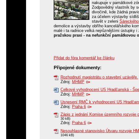
nakupuje v památkové zóně
Zodpovědný vlastník by se 
divočině, kde žádná pravi
za účelem výstavby sídliš
stavět v zeleni
Šáreckého 
demolice a výstavby obřího kancelářského ko
malé i ta radnice velká nejrůznějšími ústupky
pražskou praxi - na nefunkční památkovou o
Přidat do fóra komentář ke článku
Připojené dokumenty:
Rozhodnutí magistrátu o stavební uzávěře.
Zdroj:
MHMP
Celkové vyhodnocení US Hradčanská - Špej
Zdroj:
MHMP
Usnesení RMČ k vyhodnocení US Hradčansk
Zdroj:
Praha 6
Zápis z jednání Komise územního rozvoje p
30 kB)
Zdroj:
Praha 6
Nesouhlasné stanovisko Útvaru rozvoje HM
1046 kB)