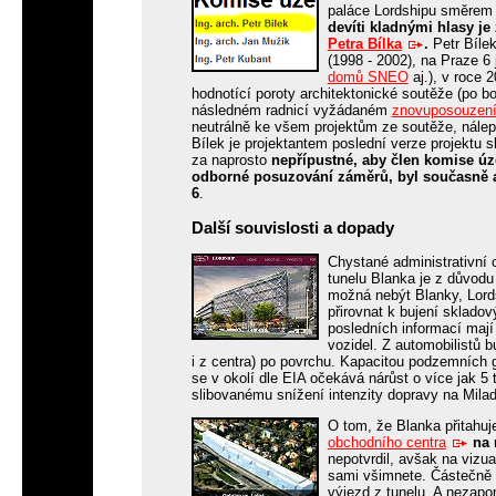
paláce Lordshipu směrem
devíti kladnými hlasy j
Petra Bílka
.
Petr Bíle
(1998 - 2002), na Praze 6 
domů SNEO
aj.), v roce
hodnotící poroty architektonické soutěže (po b
následném radnicí vyžádaném
znovuposouzen
neutrálně ke všem projektům ze soutěže, nále
Bílek je projektantem poslední verze projektu
za naprosto
nepřípustné, aby člen komise úz
odborné posuzování záměrů, byl současně a
6
.
Další souvislosti a dopady
Chystané administrativní
tunelu Blanka je z důvodu
možná nebýt Blanky, Lords
přirovnat k bujení sklado
posledních informací mají
vozidel. Z automobilistů b
i z centra) po povrchu. Kapacitou podzemních g
se v okolí dle EIA očekává nárůst o více jak 5 
slibovanému snížení intenzity dopravy na Milad
O tom, že Blanka přitahuj
obchodního centra
na 
nepotvrdil, avšak na vizua
sami všimnete. Částečně 
výjezd z tunelu. A neza