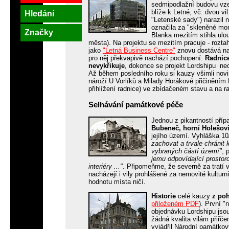
sedmipodlažní budovu vzeše
blíže k Letné, vč. dvou v
Hledání
"Letenské sady") narazil 
označila za "skleněné mon
Značky
Blanka mezitím stihla ulo
města). Na projektu se mezitím pracuje - roztah
jako
"Letná Business Centre"
znovu dostává na
pro něj překvapivě nachází pochopení.
Radnic
nevykřikuje
, dokonce se projekt Lordshipu ne
Až během posledního roku si kauzy všimli novin
nároží U Vorlíků a Milady Horákové přičiněním 
přihlížení radnice) ve zbídačeném stavu a na rad
Selhávání památkové péče
Jednou z pikantností příp
Bubeneč, horní Holešov
jejího území. Vyhláška 1
zachovat a trvale chránit 
vybraných částí území"
, 
jemu odpovídající prostoro
interiéry ..."
. Připomeňme, že severně za tratí 
nacházejí i vily prohlášené za nemovité kultur
hodnotu místa ničí.
Historie
celé kauzy
z po
přiloženém PDF
). První "
objednávku Lordshipu jso
žádná kvalita vilám přiřč
vyjádřil Národní památkový