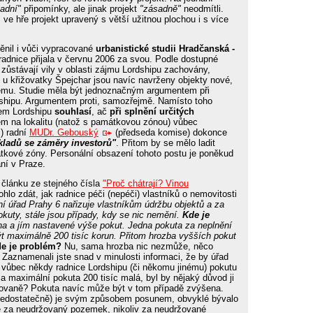
adní"
připomínky, ale jinak projekt
"zásadně"
neodmítli.
e hře projekt upravený s větší užitnou plochou i s více
ěnil i vůči vypracované
urbanistické studii Hradčanská -
radnice přijala v červnu 2006 za svou. Podle dostupné
 zůstávají vily v oblasti zájmu Lordshipu zachovány,
h u křižovatky Špejchar jsou navíc navrženy objekty nové,
emu. Studie měla být jednoznačným argumentem při
dshipu. Argumentem proti, samozřejmě. Namísto toho
nem Lordshipu
souhlasí
, ač
při splnění určitých
em na lokalitu (natož s památkovou zónou) vůbec
) radní
MUDr. Gebouský
(předseda komise) dokonce
ladů se záměry investorů"
. Přitom by se mělo ladit
kové zóny. Personální obsazení tohoto postu je poněkud
ní v Praze.
 článku ze stejného čísla
"Proč chátrají? Vinou
lo zdát, jak radnice péči (nepéči) vlastníků o nemovitosti
í úřad Prahy 6 nařizuje vlastníkům údržbu objektů a za
kuty, stále jsou případy, kdy se nic nemění.
Kde je
a a jím nastavené výše pokut. Jedna pokuta za neplnění
t maximálně 200 tisíc korun. Přitom hrozba vyšších pokut
e je problém?
Nu, sama hrozba nic nezmůže, něco
Zaznamenali jste snad v minulosti informaci, že by úřad
a vůbec někdy radnice Lordshipu (či někomu jinému) pokutu
 maximální pokuta 200 tisíc malá, byl by nějaký důvod ji
kovaně? Pokuta navíc může být v tom případě zvýšena.
 nedostatečně) je svým způsobem posunem, obvyklé bývalo
ze za neudržovaný pozemek, nikoliv za neudržované