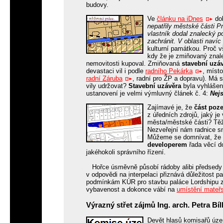
budovy.
Ve
článku na iDnes
dok
nepatřily městské části P
vlastník dodal znalecký po
zachránit. V oblasti navíc
kulturní památkou. Proč v
kdy že je zmiňovaný znal
nemovitosti kupoval. Zmiňovaná
stavební uzá
devastaci vil i podle
radního Pekárka
, míst
radní Záruba
, radní pro ŽP a dopravu). Má
vily udržovat?
Stavební uzávěra
byla vyhlášen
ustanovení je velmi výmluvný článek č. 4:
Nej
Zajímavé je, že
část poz
z úředních zdrojů, jaký j
města/městské části? Těž
Nezveřejní nám radnice s
Můžeme se domnívat, že a
developerem
řada věcí d
jakéhokoli správního řízení.
Hořce úsměvně působí rádoby alibi předsedy 
v odpovědi na interpelaci přiznává důležitost 
podmínkám KÚR pro stavbu paláce Lordshipu z b
vybavenost a dokonce vábí na
umístění mateř
Výrazný střet zájmů Ing. arch. Petra Bíl
Devět hlasů komisařů úz