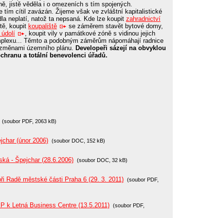
, jistě věděla i o omezeních s tím spojených.
tím cítil zavázán. Žijeme však ve zvláštní kapitalistické
dla neplatí, natož ta nepsaná. Kde lze koupit
zahradnictví
tě, koupit
koupaliště
se záměrem stavět bytové domy,
údolí
, koupit vily v památkové zóně s vidinou jejich
mplexu... Těmto a podobným záměrům nápomáhají radnice
 i změnami územního plánu.
Developeři sázejí na obvyklou
chranu a totální benevolenci úřadů.
(soubor PDF, 2063 kB)
char (únor 2006)
(soubor DOC, 152 kB)
á - Špejchar (28.6.2006)
(soubor DOC, 32 kB)
ři Radě městské části Praha 6 (29. 3. 2011)
(soubor PDF,
P k Letná Business Centre (13.5.2011)
(soubor PDF,