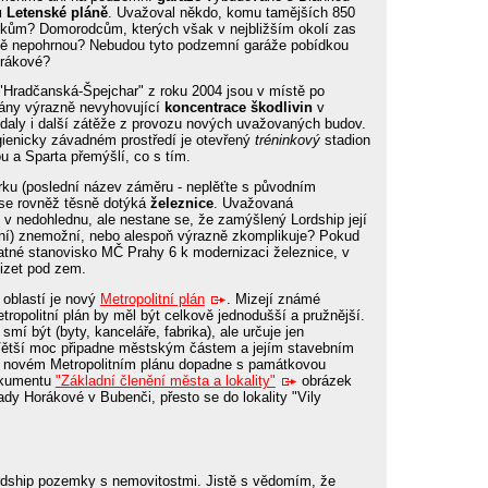
 Letenské pláně
. Uvažoval někdo, komu tamějších 850
škům? Domorodcům, kterých však v nejbližším okolí zas
dně nepohrnou? Nebudou tyto podzemní garáže pobídkou
orákové?
 "Hradčanská-Špejchar" z roku 2004 jsou v místě po
ány výrazně nevyhovující
koncentrace škodlivin
v
řidaly i další zátěže z provozu nových uvažovaných budov.
gienicky závadném prostředí je otevřený
tréninkový
stadion
u a Sparta přemýšlí, co s tím.
rku (poslední název záměru - neplěťte s původním
 se rovněž těsně dotýká
železnice
. Uvažovaná
 v nedohlednu, ale nestane se, že zamýšlený Lordship její
ění) znemožní, nebo alespoň výrazně zkomplikuje? Pokud
né stanovisko MČ Prahy 6 k modernizaci železnice, v
izet pod zem.
 oblastí je nový
Metropolitní plán
. Mizejí známé
tropolitní plán by měl být celkově jednodušší a pružnější.
smí být (byty, kanceláře, fabrika), ale určuje jen
Větší moc připadne městským částem a jejím stavebním
v novém Metropolitním plánu dopadne s památkovou
okumentu
"Základní členění města a lokality"
obrázek
lady Horákové v Bubenči, přesto se do lokality "Vily
ordship pozemky s nemovitostmi. Jistě s vědomím, že