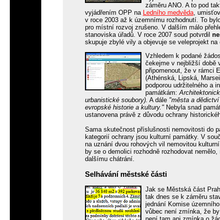
záměru ANO. A to pod tak
vyjádřením OPP na
Ledního medvěda
, umisťo
v roce 2003 až k územnímu rozhodnutí. To bylo
pro místní rozvoj zrušeno. V dalším málo přehl
stanoviska úřadů. V roce 2007 soud potvrdil
ne
skupuje zbylé vily a objevuje se veleprojekt na
Vzhledem k podané žádosti
čekejme v nejbližší době 
připomenout, že v rámci E
(Athénská, Lipská, Marsei
podporou udržitelného a i
památkám:
Architektonic
urbanistické soubory).
A dále
"města a dědictví
evropské historie a kultury."
Nebyla snad památk
ustanovena právě z důvodu ochrany historickéh
Sama skutečnost příslušnosti nemovitosti do
kategorií ochrany jsou kulturní památky. V sou
na uznání dvou rohových vil nemovitou kulturn
by se o demolici rozhodně rozhodovat nemělo, 
dalšímu chátrání.
Selhávání městské části
Jak se Městská část Praha
tak dnes se k záměru sta
jednání Komise územního 
vůbec není zmínka, že by
není tam ani zmínka o žád