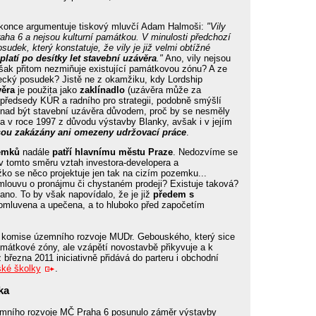
once argumentuje tiskový mluvčí Adam Halmoši:
"Vily
raha 6 a nejsou kulturní památkou. V minulosti předchozí
sudek, který konstatuje, že vily je již velmi obtížné
platí po desítky let stavební uzávěra
."
Ano, vily nejsou
šak přitom nezmiňuje existující památkovou zónu? A ze
ecký posudek? Jistě ne z okamžiku, kdy Lordship
věra
je použita jako
zaklínadlo
(uzávěra může za
opředsedy KÚR a radního pro strategii, podobně smýšlí
 snad být stavební uzávěra důvodem, proč by se nesměly
a v roce 1997 z důvodu výstavby Blanky, avšak i v jejím
sou zakázány ani omezeny udržovací práce
.
emků
nadále
patří hlavnímu městu Praze
. Nedozvíme se
e v tomto směru vztah investora-developera a
ko se něco projektuje jen tak na cizím pozemku...
mlouvu o pronájmu či chystaném prodeji? Existuje taková?
no. To by však napovídalo, že je již
předem s
omluvena a upečena, a to hluboko před započetím
komise územního rozvoje MUDr. Gebouského, který sice
památkové zóny, ale vzápětí novostavbě přikyvuje a k
řezna 2011 iniciativně přidává do parteru i obchodní
ské školky
.
ka
emního rozvoje MČ Praha 6 posunulo záměr výstavby