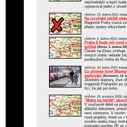
nejvhodnější a lepší bude 
vypracoval jeden z útvarů
vloženo: 19. dubna 2011, kateg
Na ruzyňské letiště vlak
Magistrát Prahy couvá ze
přepis zprávy odvysílané
vloženo: 6. dubna 2010, katego
Praha 6 bude mít nové s
počkat
(iDnes, 3. dubna 20
Článek na iDnes zmiňuje,
nových stanic nebude žádn
prodloužení metra do Ruz
vloženo: 30. ledna 2010, kateg
Co přinese tunel Blanka?
parkování
(Econnect, 14. l
Zklidnění dopravy, živé u
magistrát Pražanům po z
říci, že jak pro koho.
vloženo: 26. prosince 2009, ka
"Metro na letiště" skonč
V současné době se proj
důležitý dokument, proto
není zanesena. V novém ú
nové projekty, které se v 
nového úseku trasy metra 
konceptu nového ÚP se vš