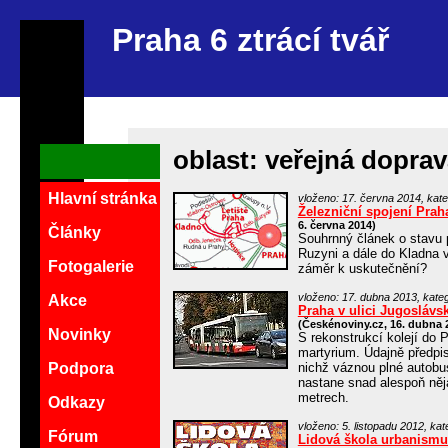
Praha 6 ztrácí tvář
oblast: veřejná dopra
Hlavní stránka
vloženo: 17. června 2014, kate
Železniční spojení Prah
6. června 2014)
Články
Souhrnný článek o stavu p
Ruzyni a dále do Kladna v
Fotogalerie
záměr k uskutečnění?
vloženo: 17. dubna 2013, kateg
Akce
Praha v ulici Jugoslávs
(Českénoviny.cz, 16. dubna 
Novinky
S rekonstrukcí kolejí do 
martyrium. Údajně předpi
nichž váznou plné autobus
Podpora
nastane snad alespoň něj
metrech.
Odkazy
vloženo: 5. listopadu 2012, kat
Fórum
Lidová škola urbanismu