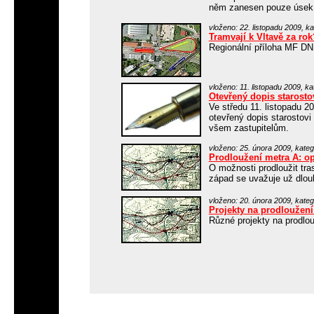
něm zanesen pouze úsek 
vloženo: 22. listopadu 2009, ka
Tramvají k Vltavě za rok
Regionální příloha MF D
vloženo: 11. listopadu 2009, ka
Otevřený dopis starosto
Ve středu 11. listopadu 200
otevřený dopis starostov
všem zastupitelům.
vloženo: 25. února 2009, kateg
Prodloužení metra A: o
O možnosti prodloužit tra
západ se uvažuje už dlou
vloženo: 20. února 2009, katego
Projekty na prodloužen
Různé projekty na prodl