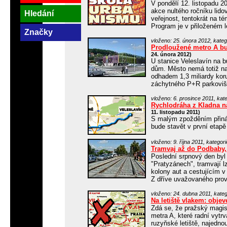
V pondělí 12. listopadu 20
akce nultého ročníku lido
Hledání
veřejnost, tentokrát na t
Program je v přiloženém l
Značky
vloženo: 25. února 2012, kateg
Prodloužené metro A bud
24. února 2012)
U stanice Veleslavín na 
dům. Město nemá totiž na
odhadem 1,3 miliardy kor
záchytného P+R parkoviště
vloženo: 6. prosince 2011, kate
Rychlodráha z Kladna na
11. listopadu 2011)
S malým zpožděním přiná
bude stavět v první etapě
vloženo: 9. října 2011, kategori
Tramvaj až do Podbaby,
Poslední srpnový den byl
"Pratyzánech", tramvají l
kolony aut a cestujícím v
Z dříve uvažovaného provo
vloženo: 24. dubna 2011, kateg
Na letiště vlakem: obje
Zdá se, že pražský magist
metra A, které radní vytr
ruzyňské letiště, najedno