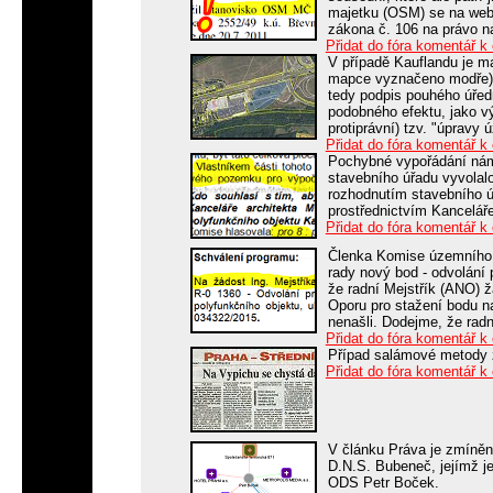
majetku (OSM) se na webu
zákona č. 106 na právo n
Přidat do fóra komentář k
V případě Kauflandu je m
mapce vyznačeno modře) 
tedy podpis pouhého úřed
podobného efektu, jako v
protiprávní) tzv. "úpravy
Přidat do fóra komentář k
Pochybné vypořádání námi
stavebního úřadu vyvolal
rozhodnutím stavebního ú
prostřednictvím Kanceláře
Přidat do fóra komentář k
Členka Komise územního r
rady nový bod - odvolání
že radní Mejstřík (ANO) 
Oporu pro stažení bodu n
nenašli. Dodejme, že rad
Přidat do fóra komentář k
Případ salámové metody z
Přidat do fóra komentář k
V článku Práva je zmíněna
D.N.S. Bubeneč, jejímž j
ODS Petr Boček.