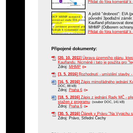
Přidat do fóra komentář k
A ještě "drobnost": EIA (
původní 3podlažní záměr
Kaufland přistavovat do
MHMP (Odborem ochrany p
Přidat do fóra komentář k
Připojené dokumenty:
[20. 10. 2011]
Úprava územního plánu, která
Kauflandu. Nicméně i tato je použita pro "le
Zdroj:
MHMP
[3. 5. 2016]
Rozhodnutí - umístění stavby -
[16. 5. 2016]
Zápis mimořádného jednání Ko
DOC, 88 kB)
Zdroj:
Praha 6
[18. 5. 2016]
Zápis z jednání Rady MČ - pře
stažen z programu
(soubor DOC, 141 kB)
Zdroj:
Praha 6
[30. 5. 2016]
Článek v Právu "Na Vypichu se
Zdroj: Právo, Střední Čechy