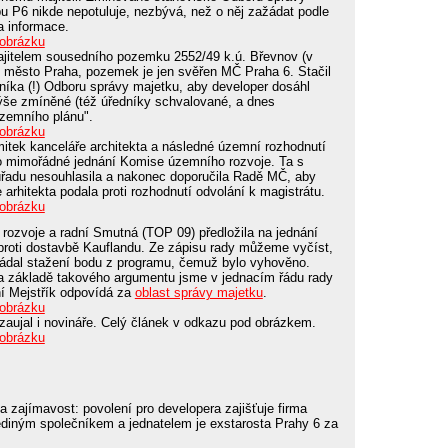
 P6 nikde nepotuluje, nezbývá, než o něj zažádat podle
a informace.
 obrázku
ajitelem sousedního pozemku 2552/49 k.ú. Břevnov (v
město Praha, pozemek je jen svěřen MČ Praha 6. Stačil
níka (!) Odboru správy majetku, aby developer dosáhl
ýše zmíněné (též úředníky schvalované, a dnes
 územního plánu".
 obrázku
tek kanceláře architekta a následné územní rozhodnutí
o mimořádné jednání Komise územního rozvoje. Ta s
řadu nesouhlasila a nakonec doporučila Radě MČ, aby
 arhitekta podala proti rozhodnutí odvolání k magistrátu.
 obrázku
ozvoje a radní Smutná (TOP 09) předložila na jednání
 proti dostavbě Kauflandu. Ze zápisu rady můžeme vyčíst,
žádal stažení bodu z programu, čemuž bylo vyhověno.
a základě takového argumentu jsme v jednacím řádu rady
ní Mejstřík odpovídá za
oblast správy majetku
.
 obrázku
aujal i novináře. Celý článek v odkazu pod obrázkem.
 obrázku
 zajímavost: povolení pro developera zajišťuje firma
ediným společníkem a jednatelem je exstarosta Prahy 6 za