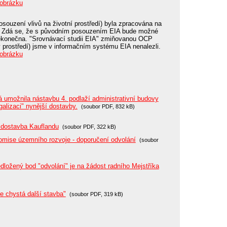
 obrázku
posouzení vlivů na životní prostředí) byla zpracována na
. Zdá se, že s původním posouzením EIA bude možné
nekonečna. "Srovnávací studii EIA" zmiňovanou OCP
rostředí) jsme v informačním systému EIA nenalezli.
 obrázku
 umožnila nástavbu 4. podlaží administrativní budovy
galizaci" nynější dostavby.
(soubor PDF, 832 kB)
 dostavba Kauflandu
(soubor PDF, 322 kB)
mise územního rozvoje - doporučení odvolání
(soubor
dložený bod "odvolání" je na žádost radního Mejstříka
 chystá další stavba"
(soubor PDF, 319 kB)