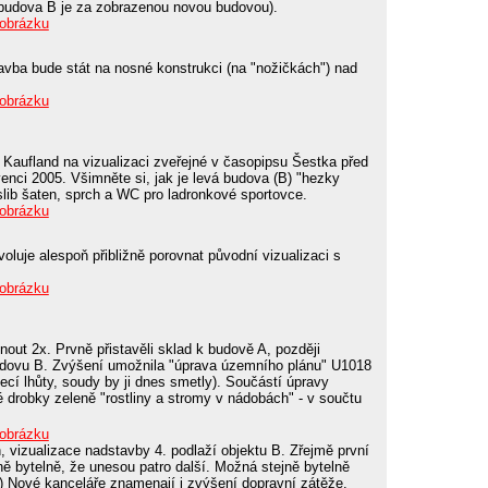
budova B je za zobrazenou novou budovou).
 obrázku
avba bude stát na nosné konstrukci (na "nožičkách") nad
 obrázku
 Kaufland na vizualizaci zveřejné v časopipsu Šestka před
rvenci 2005. Všimněte si, jak je levá budova (B) "hezky
lib šaten, sprch a WC pro ladronkové sportovce.
 obrázku
luje alespoň přibližně porovnat původní vizualizaci s
 obrázku
out 2x. Prvně přistavěli sklad k budově A, později
 budovu B. Zvýšení umožnila "úprava územního plánu" U1018
ecí lhůty, soudy by ji dnes smetly). Součástí úpravy
é drobky zeleně "rostliny a stromy v nádobách" - v součtu
 obrázku
 vizualizace nadstavby 4. podlaží objektu B. Zřejmě první
čně bytelně, že unesou patro další. Možná stejně bytelně
 ;-) Nové kanceláře znamenají i zvýšení dopravní zátěže.