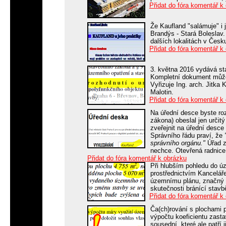
Přidat do fóra komentář k
Že Kaufland "salámuje" i
Brandýs - Stará Boleslav.
dalších lokalitách v Česk
Přidat do fóra komentář k
3. května 2016 vydává st
Kompletní dokument můžet
Vyřizuje Ing. arch. Jitka
Malotin.
Přidat do fóra komentář k
Na úřední desce byste roz
zákona) obeslal jen určit
zveřejnit na úřední desce
Správního řádu praví, že
správního orgánu."
Úřad z
nechce. Otevřená radnice
Přidat do fóra komentář k obrázku
Při hlubším pohledu do ú
prostřednictvím Kanceláře
územnímu plánu, značný 
skutečnosti bránící stav
Přidat do fóra komentář k
Ča(ch)rování s plochami p
výpočtu koeficientu zast
sousední, které ale patří