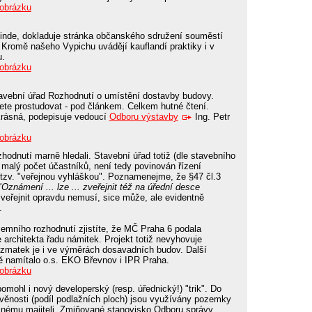
 obrázku
 jinde, dokladuje stránka občanského sdružení souměstí
 Kromě našeho Vypichu uvádějí kauflandí praktiky i v
u.
 obrázku
avební úřad Rozhodnutí o umístění dostavby budovy.
e prostudovat - pod článkem. Celkem hutné čtení.
 Krásná, podepisuje vedoucí
Odboru výstavby
Ing. Petr
 obrázku
hodnutí marně hledali. Stavební úřad totiž (dle stavebního
ý malý počet účastníků, není tedy povinován řízení
 tzv. "veřejnou vyhláškou". Poznamenejme, že §47 čl.3
"Oznámení ... lze ... zveřejnit též na úřední desce
veřejnit opravdu nemusí, sice může, ale evidentně
.
zemního rozhodnutí zjistíte, že MČ Praha 6 podala
 architekta řadu námitek. Projekt totiž nevyhovuje
zmatek je i ve výměrách dosavadních budov. Další
bě namítalo o.s. EKO Břevnov i IPR Praha.
 obrázku
omohl i nový developerský (resp. úřednický!) "trik". Do
avěnosti (podíl podlažních ploch) jsou využívány pozemky
 jinému majiteli. Zmiňované stanovisko Odboru správy