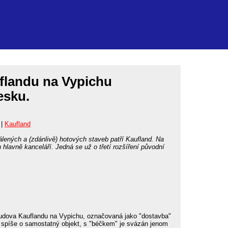
landu na Vypichu
esku.
|
Kaufland
lených a (zdánlivě) hotových staveb patří Kaufland. Na
 hlavně kanceláří. Jedná se už o třetí rozšíření původní
udova Kauflandu na Vypichu, označovaná jako "dostavba"
 spíše o samostatný objekt, s "béčkem" je svázán jenom