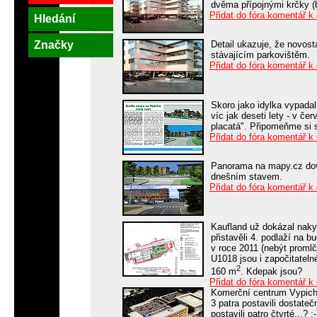
dvěma přípojnými krčky (
Přidat do fóra komentář k
Hledání
Značky
Detail ukazuje, že novost
stávajícím parkovištěm.
Přidat do fóra komentář k
Skoro jako idylka vypadal
víc jak deseti lety - v če
placatá". Připomeňme si s
Přidat do fóra komentář k
Panorama na mapy.cz dovo
dnešním stavem.
Přidat do fóra komentář k
Kaufland už dokázal nakyn
přistavěli 4. podlaží na
v roce 2011 (nebýt promlč
U1018 jsou i započitateln
2
160 m
. Kdepak jsou?
Přidat do fóra komentář k
Komerční centrum Vypich,
3 patra postavili dostate
postavili patro čtvrté...?