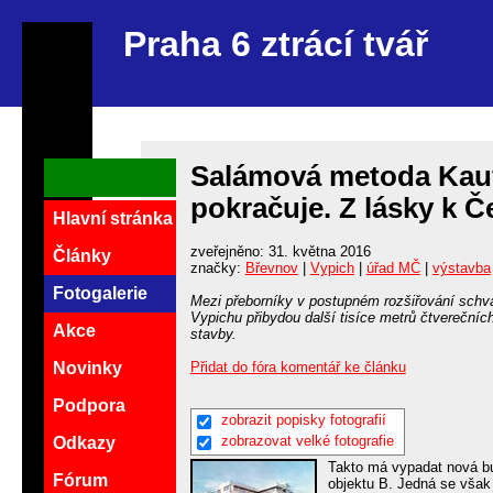
Praha 6 ztrácí tvář
Salámová metoda Kauf
pokračuje. Z lásky k Č
Hlavní stránka
zveřejněno: 31. května 2016
Články
značky:
Břevnov
|
Vypich
|
úřad MČ
|
výstavba
Fotogalerie
Mezi přeborníky v postupném rozšiřování schvá
Vypichu přibydou další tisíce metrů čtverečních
Akce
stavby.
Přidat do fóra komentář ke článku
Novinky
Podpora
zobrazit popisky fotografií
zobrazovat velké fotografie
Odkazy
Takto má vypadat nová b
Fórum
objektu B. Jedná se však