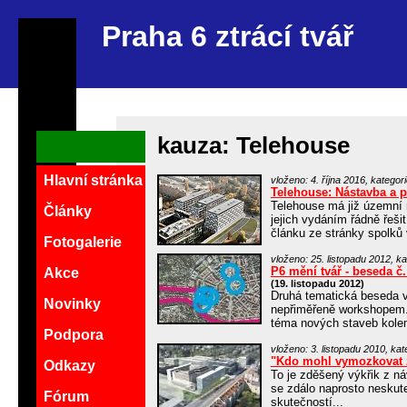
Praha 6 ztrácí tvář
kauza: Telehouse
Hlavní stránka
vloženo: 4. října 2016, kategor
Telehouse: Nástavba a p
Telehouse má již územní r
Články
jejich vydáním řádně řeši
článku ze stránky spolků 
Fotogalerie
vloženo: 25. listopadu 2012, ka
P6 mění tvář - beseda č
Akce
(19. listopadu 2012)
Druhá tematická beseda 
Novinky
nepřiměřeně workshopem. 
téma nových staveb kole
Podpora
vloženo: 3. listopadu 2010, kate
"Kdo mohl vymozkovat z
Odkazy
To je zděšený výkřik z n
se zdálo naprosto neskut
Fórum
skutečností...