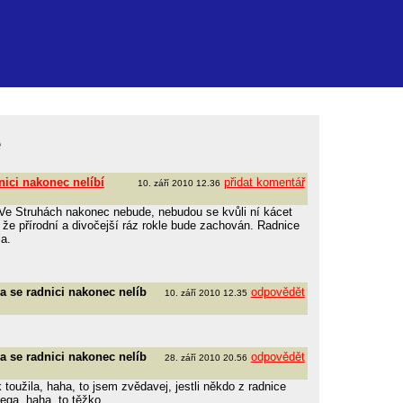
ě
nici nakonec nelíbí
přidat komentář
10. září 2010 12.36
e Struhách nakonec nebude, nebudou se kvůli ní kácet
 že přírodní a divočejší ráz rokle bude zachován. Radnice
a.
a se radnici nakonec nelíb
odpovědět
10. září 2010 12.35
a se radnici nakonec nelíb
odpovědět
28. září 2010 20.56
 toužila, haha, to jsem zvědavej, jestli někdo z radnice
mega, haha, to těžko