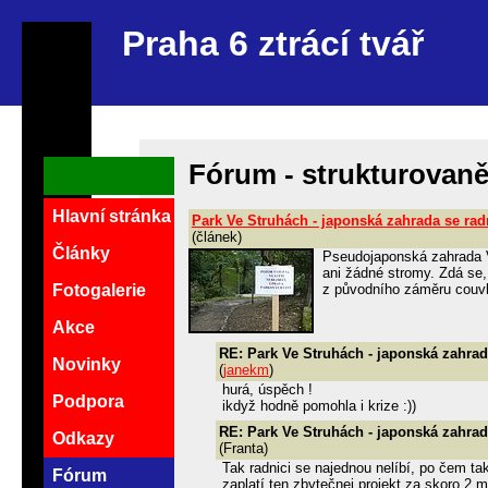
Praha 6 ztrácí tvář
Fórum - strukturovan
Hlavní stránka
Park Ve Struhách - japonská zahrada se rad
(článek)
Články
Pseudojaponská zahrada V
ani žádné stromy. Zdá se,
z původního záměru couvl
Fotogalerie
Akce
RE: Park Ve Struhách - japonská zahrad
Novinky
(
janekm
)
hurá, úspěch !
Podpora
ikdyž hodně pomohla i krize :))
RE: Park Ve Struhách - japonská zahrad
Odkazy
(Franta)
Tak radnici se najednou nelíbí, po čem tak
Fórum
zaplatí ten zbytečnej projekt za skoro 2 