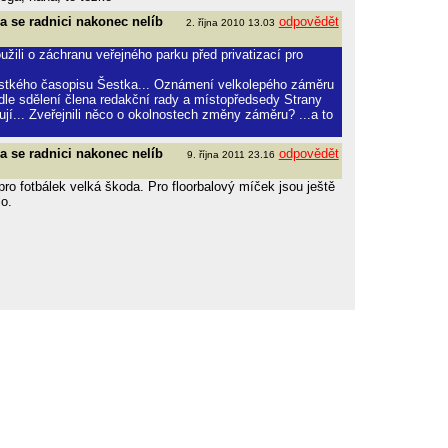
a se radnici nakonec nelíb
odpovědět
2. října 2010 13.03
užili o záchranu veřejného parku před privatizací pro
městkého časopisu Šestka... Oznámení velkolepého záměru
 dle sdělení člena redakční rady a místopředsedy Strany
í... Zveřejnili něco o okolnostech změny záměru? ...a to
a se radnici nakonec nelíb
odpovědět
9. října 2011 23.16
pro fotbálek velká škoda. Pro floorbalový míček jsou ještě
lo.