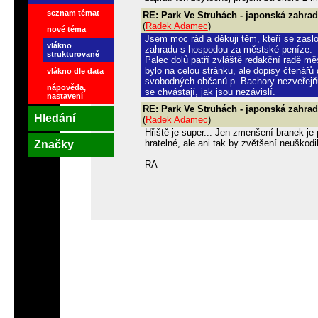
seznam témat
RE: Park Ve Struhách - japonská zahrad
(
Radek Adamec
)
nové téma
Jsem moc rád a děkuji těm, kteří se zaslo
vlákno
zahradu s hospodou za městské peníze.
strukturovaně
Palec dolů patří zvláště redakční radě 
bylo na celou stránku, ale dopisy čtenářů
vlákno dle data
svobodných občanů p. Bachory nezveřejňuj
nápověda,
se chvástají, jak jsou nezávislí.
nastavení
RE: Park Ve Struhách - japonská zahrad
Hledání
(
Radek Adamec
)
Hřiště je super... Jen zmenšení branek je 
hratelné, ale ani tak by zvětšení neuškodi
Značky
RA