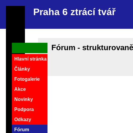
Praha 6 ztrácí tvář
Fórum - strukturovan
Hlavní stránka
Články
Fotogalerie
Akce
Novinky
Podpora
Odkazy
Fórum