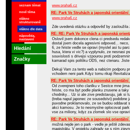
www.praha6.cz
seznam témat
nové téma
RE: Park Ve Struhách a japonská orientální
www.praha6.cz
vlákno
strukturovaně
Zde uvedená otázku a odpověď by zasloužila 
vlákno dle data
RE: RE: Park Ve Struhách a japonská orient
nápověda,
Oslovil jsem dokonce clena ci predsedu redakc
nastavení
dostal jsem docela agresivni odpoved... neco
6, ze hriste vedle se opravi (myslel asi tu parc
Hledání
husa, ktera vi vic?) a vyplynulo, ze nesnasi ps
souvislosti s drivejsi vzpourou proti podzem
Značky
kamarad spis politiku ODS, nez ctenaru. Jiste
Dekuji Vam za tento web a nabizim podporu p
vchodem neni park.Kdyz tomu rikaji Revitaliza
RE: Park Ve Struhách a japonská orientální
Od zverejneni toho clanlku v Sestce mne jima
hriste, co ma byt podle planku zrusene a taky 
chodniky... Uz si ale zive predstavuju, jak s
(treba napul japonec ze sousedstvi) podobne ja
puvodne proklamovalo, ze se budou oddavat s
akci kamosu. Je to nesmyslne oplocovat park 
vse za miliony, kdyz za zlomek slo vse opravit 
RE: Park Ve Struhách a japonská orientální
možná nejde jen o park - vedle je ještě zdev
magistrátu. V projektu zahrady se s ním zjevn