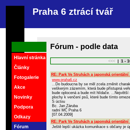
Praha 6 ztrácí tvář
Fórum - podle data
Hlavní stránka
<<<
|
1 - 
Články
RE: Park Ve Struhách a japonská orientální
Fotogalerie
www.praha6.cz
...Do budoucna by se měl zcela změnit charak
Akce
veškerým zázemím, která bude přístupná veřej
bude oplocená a bude mít hlídače. ...Největš
Novinky
plochy k venčení psů, které bude tímto omezen
S úctou
Bc. Jan Záruba
Podpora
radní MČ Praha 6
[07.04.2009]
Odkazy
RE: Park Ve Struhách a japonská orientální
Fórum
Ještě lepší ukázka komunikace s občany je úp