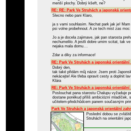
menší plochy. Dobrý kšeft, ne?
RE: RE: Park Ve Struhách a japonská orient
Slecno nebo pani Klaro,
ja s vami souhlasim. Nechat park jak je! Mam f
psi volne probehnout. A ze tech mist zas moc 
Jo a je docela zajimave, jak pan starosta preha
nechumelilo. A jestli dobre umim scitat, tak ve
nejaka mala domu....
Zdar a diky za informace!
RE: Park Ve Struhách a japonská orientální
Dobrý den,
tak také přidám můj názor. Jsem proti Japons
nekácejte! Ale třeba opravit cesty a doplnit la
Klára
RE: Park Ve Struhách a japonská orientální
Poslouchat pana starostu Chalupu vyžaduje po
dostane poněkud příliš ambiciózní mladíček
učitelem-předchůdcem panem současným prim
Park Ve Struhách a japonská orientální zah
Poslední dobou se zvlášt
Struhách na orientální ja
<