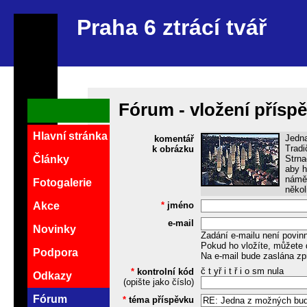
Praha 6 ztrácí tvář
Fórum - vložení přísp
Hlavní stránka
Jedna
komentář
Tradi
k obrázku
Strna
Články
aby h
náměs
Fotogalerie
někol
*
jméno
Akce
e-mail
Novinky
Zadání e-mailu není povin
Pokud ho vložíte, můžete 
Podpora
Na e-mail bude zaslána zp
č t yř i t ř i o sm nula
*
kontrolní kód
Odkazy
(opište jako číslo)
Fórum
*
téma příspěvku