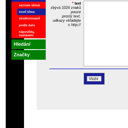
*
text
seznam témat
zbývá
1024
znaků
pouze
nové téma
prostý text,
strukturovaně
odkazy vkládejte
s http://
podle data
nápověda,
nastavení
Hledání
Značky