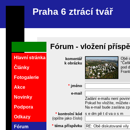
Praha 6 ztrácí tvář
Fórum - vložení přísp
Hlavní stránka
Obě d
komentář
"Čeňk
k obrázku
pod d
Články
Frant
Fotogalerie
*
jméno
Akce
e-mail
Novinky
Zadání e-mailu není povin
Pokud ho vložíte, můžete 
Podpora
Na e-mail bude zaslána zp
s e dm pě t d va o s m
*
kontrolní kód
Odkazy
(opište jako číslo)
*
téma příspěvku
Fórum