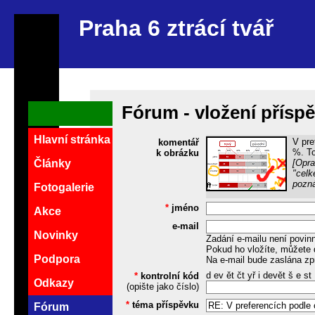
Praha 6 ztrácí tvář
Fórum - vložení přísp
Hlavní stránka
V pre
komentář
%. To
k obrázku
[Opra
Články
"celk
pozn
Fotogalerie
*
jméno
Akce
e-mail
Novinky
Zadání e-mailu není povin
Pokud ho vložíte, můžete 
Podpora
Na e-mail bude zaslána zp
d ev ět čt yř i devět š e st
*
kontrolní kód
Odkazy
(opište jako číslo)
*
téma příspěvku
Fórum