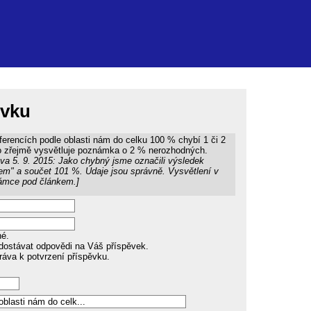
ěvku
ferencích podle oblasti nám do celku 100 % chybí 1 či 2
 zřejmě vysvětluje poznámka o 2 % nerozhodných.
va 5. 9. 2015: Jako chybný jsme označili výsledek
em" a součet 101 %. Údaje jsou správně. Vysvětlení v
ámce pod článkem.]
né.
dostávat odpovědi na Váš příspěvek.
ráva k potvrzení příspěvku.