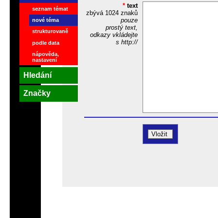
*
text
seznam témat
zbývá
1024
znaků
pouze
nové téma
prostý text,
strukturovaně
odkazy vkládejte
s http://
podle data
nápověda,
nastavení
Hledání
Značky