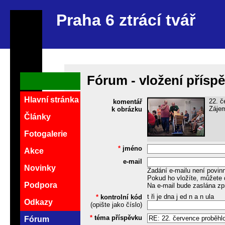
Praha 6 ztrácí tvář
Fórum - vložení přísp
Hlavní stránka
22. č
komentář
Zájem
k obrázku
Články
Fotogalerie
*
jméno
Akce
e-mail
Novinky
Zadání e-mailu není povin
Pokud ho vložíte, můžete 
Podpora
Na e-mail bude zaslána zp
t ři je dna j ed n a n ula
*
kontrolní kód
Odkazy
(opište jako číslo)
*
téma příspěvku
Fórum