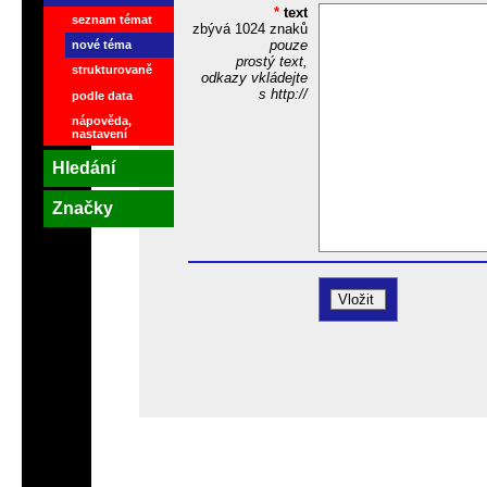
*
text
seznam témat
zbývá
1024
znaků
pouze
nové téma
prostý text,
strukturovaně
odkazy vkládejte
s http://
podle data
nápověda,
nastavení
Hledání
Značky