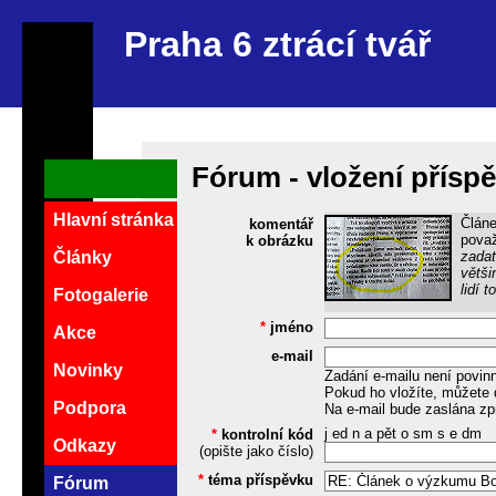
Praha 6 ztrácí tvář
Fórum - vložení přísp
Hlavní stránka
Článe
komentář
pova
k obrázku
zadat
Články
větši
lidí 
Fotogalerie
*
jméno
Akce
e-mail
Novinky
Zadání e-mailu není povin
Pokud ho vložíte, můžete 
Podpora
Na e-mail bude zaslána zp
j ed n a pět o sm s e dm
*
kontrolní kód
Odkazy
(opište jako číslo)
*
téma příspěvku
Fórum