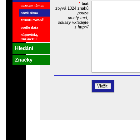
*
text
seznam témat
zbývá
1024
znaků
pouze
nové téma
prostý text,
strukturovaně
odkazy vkládejte
s http://
podle data
nápověda,
nastavení
Hledání
Značky