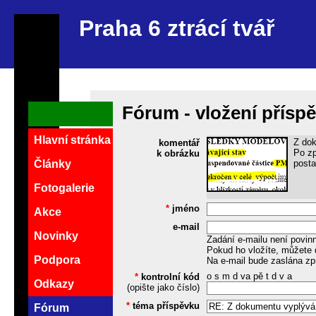
Praha 6 ztrácí tvář
Fórum - vložení přísp
Hlavní stránka
Z dok
komentář
Po zp
k obrázku
posta
Články
Fotogalerie
*
jméno
Akce
e-mail
Novinky
Zadání e-mailu není povin
Pokud ho vložíte, můžete 
Podpora
Na e-mail bude zaslána zp
o s m d va pě t d v a
*
kontrolní kód
Odkazy
(opište jako číslo)
*
téma příspěvku
Fórum