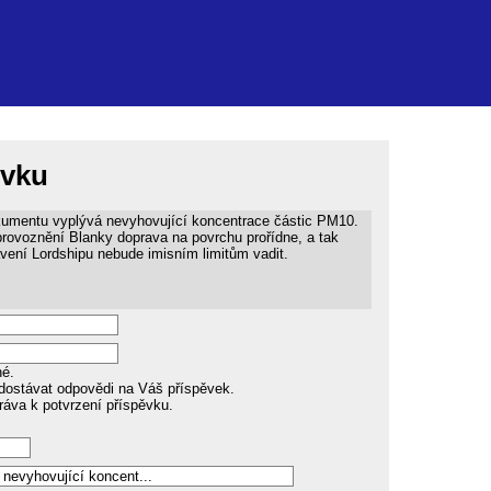
ěvku
umentu vyplývá nevyhovující koncentrace částic PM10.
rovoznění Blanky doprava na povrchu prořídne, a tak
vení Lordshipu nebude imisním limitům vadit.
né.
dostávat odpovědi na Váš příspěvek.
ráva k potvrzení příspěvku.