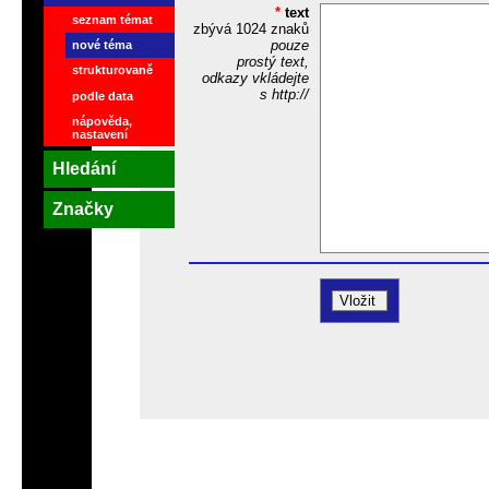
*
text
seznam témat
zbývá
1024
znaků
pouze
nové téma
prostý text,
strukturovaně
odkazy vkládejte
s http://
podle data
nápověda,
nastavení
Hledání
Značky