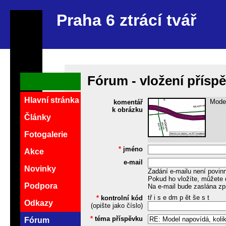
Praha 6 ztrácí tvář
Fórum - vložení přísp
Hlavní stránka
Model
komentář
k obrázku
Články
Fotogalerie
*
jméno
Akce
e-mail
Novinky
Zadání e-mailu není povin
Pokud ho vložíte, můžete 
Podpora
Na e-mail bude zaslána zp
tř i s e dm p ět še s t
*
kontrolní kód
Odkazy
(opište jako číslo)
*
téma příspěvku
Fórum