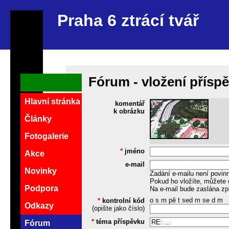
Praha 6 ztrácí tvář
Fórum - vložení přísp
Hlavní stránka
komentář
k obrázku
Články
Fotogalerie
*
jméno
Akce
e-mail
Novinky
Zadání e-mailu není povin
Pokud ho vložíte, můžete 
Podpora
Na e-mail bude zaslána zp
o s m pě t sed m se d m
*
kontrolní kód
Odkazy
(opište jako číslo)
*
téma příspěvku
Fórum