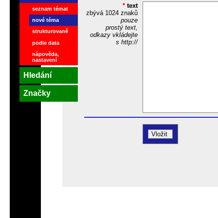
*
text
seznam témat
zbývá
1024
znaků
pouze
nové téma
prostý text,
strukturovaně
odkazy vkládejte
s http://
podle data
nápověda,
nastavení
Hledání
Značky