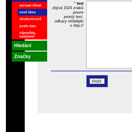
*
text
seznam témat
zbývá
1024
znaků
pouze
nové téma
prostý text,
strukturovaně
odkazy vkládejte
s http://
podle data
nápověda,
nastavení
Hledání
Značky