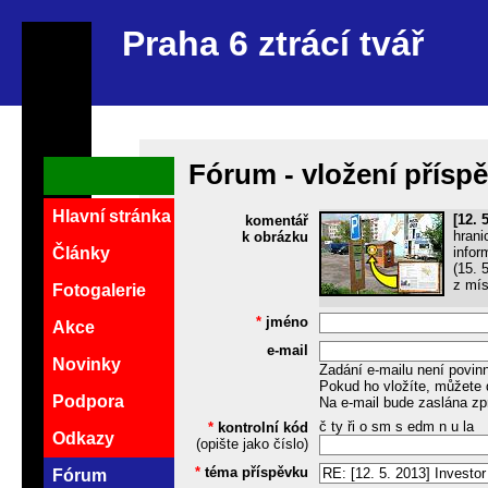
Praha 6 ztrácí tvář
Fórum - vložení přísp
Hlavní stránka
[12. 
komentář
hrani
k obrázku
infor
Články
(15. 
z mís
Fotogalerie
*
jméno
Akce
e-mail
Novinky
Zadání e-mailu není povin
Pokud ho vložíte, můžete 
Podpora
Na e-mail bude zaslána zp
č ty ři o sm s edm n u la
*
kontrolní kód
Odkazy
(opište jako číslo)
*
téma příspěvku
Fórum