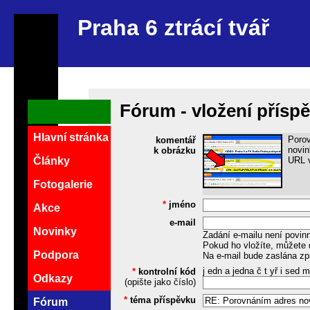
Praha 6 ztrácí tvář
Fórum - vložení přísp
Hlavní stránka
Porov
komentář
novin
k obrázku
URL v
Články
Fotogalerie
*
jméno
Akce
e-mail
Novinky
Zadání e-mailu není povin
Pokud ho vložíte, můžete 
Podpora
Na e-mail bude zaslána zp
j edn a jedna č t yř i sed 
*
kontrolní kód
Odkazy
(opište jako číslo)
*
téma příspěvku
Fórum