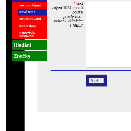
*
text
seznam témat
zbývá
1024
znaků
pouze
nové téma
prostý text,
strukturovaně
odkazy vkládejte
s http://
podle data
nápověda,
nastavení
Hledání
Značky