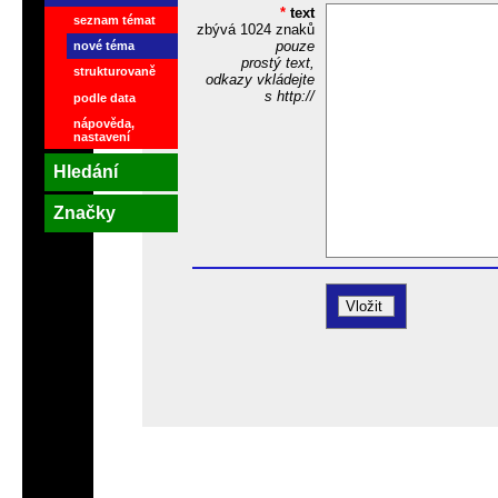
*
text
seznam témat
zbývá
1024
znaků
pouze
nové téma
prostý text,
strukturovaně
odkazy vkládejte
s http://
podle data
nápověda,
nastavení
Hledání
Značky