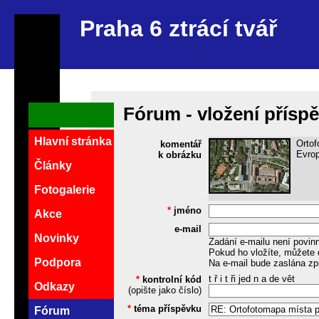
Praha 6 ztrácí tvář
Fórum - vložení přísp
Hlavní stránka
Ortof
komentář
Evrop
k obrázku
Články
Fotogalerie
*
jméno
Akce
e-mail
Novinky
Zadání e-mailu není povin
Pokud ho vložíte, můžete 
Podpora
Na e-mail bude zaslána zp
t ř i t ři jed n a de vět
*
kontrolní kód
Odkazy
(opište jako číslo)
*
téma příspěvku
Fórum