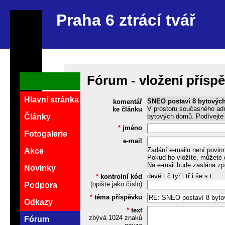
Praha 6 ztrácí tvář
Fórum - vložení přísp
Hlavní stránka
SNEO postaví 8 bytovýc
komentář
V prostoru současného adm
ke článku
bytových domů. Podívejte 
Články
*
jméno
Fotogalerie
e-mail
Zadání e-mailu není povin
Akce
Pokud ho vložíte, můžete 
Na e-mail bude zaslána zp
Novinky
devě t č tyř i tř i še s t
*
kontrolní kód
(opište jako číslo)
Podpora
*
téma příspěvku
Odkazy
*
text
zbývá
1024
znaků
Fórum