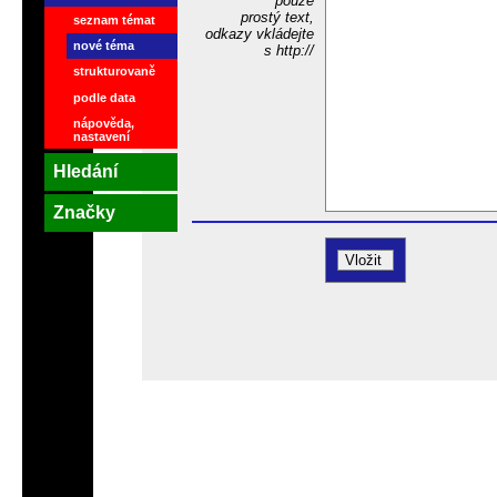
pouze
prostý text,
seznam témat
odkazy vkládejte
nové téma
s http://
strukturovaně
podle data
nápověda,
nastavení
Hledání
Značky