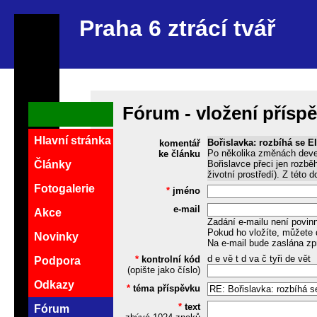
Praha 6 ztrácí tvář
Fórum - vložení přísp
Hlavní stránka
Bořislavka: rozbíhá se E
komentář
Po několika změnách devel
ke článku
Bořislavce přeci jen rozbě
Články
životní prostředí). Z této
Fotogalerie
*
jméno
e-mail
Akce
Zadání e-mailu není povin
Pokud ho vložíte, můžete 
Novinky
Na e-mail bude zaslána zp
d e vě t d va č tyři de vět
*
kontrolní kód
Podpora
(opište jako číslo)
Odkazy
*
téma příspěvku
*
text
Fórum