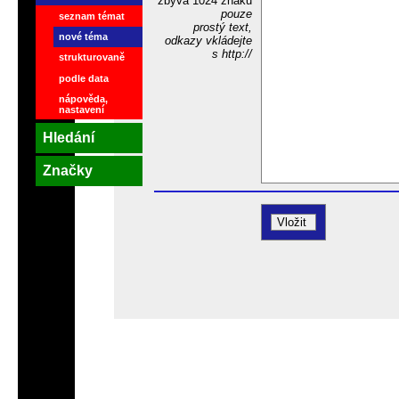
zbývá
1024
znaků
pouze
seznam témat
prostý text,
nové téma
odkazy vkládejte
s http://
strukturovaně
podle data
nápověda,
nastavení
Hledání
Značky