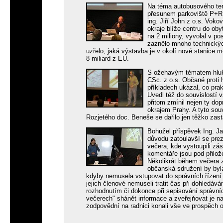
Na téma autobusového ter
přesunem parkoviště P+R 
ing. Jiří John z o.s. Voko
okraje blíže centru do ob
na 2 miliony, vyvolal v p
zaznělo mnoho technických
uzřelo, jaká výstavba je v okolí nové stanice m
8 miliard z EU.
S ožehavým tématem hluk,
CSc. z o.s. Občané proti 
příkladech ukázal, co pra
Uvedl též do souvislostí 
přitom zmínil nejen ty dop
okrajem Prahy. A tyto sou
Rozjetého doc. Beneše se dařilo jen těžko zasta
Bohužel příspěvek Ing. J
důvodu zatoulavší se prez
večera, kde vystoupili z
komentáře jsou pod přilož
Několikrát během večera 
občanská sdružení by byla
kdyby nemusela vstupovat do správních řízen
jejich členové nemuseli tratit čas při dohledáv
rozhodnutím či dokonce při sepisování správní
večerech" shánět informace a zveřejňovat je n
zodpovědní na radnici konali vše ve prospěch 