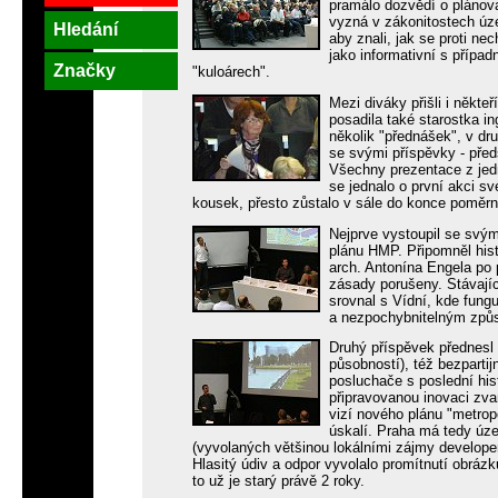
pramálo dozvědí o plánov
vyzná v zákonitostech úz
Hledání
aby znali, jak se proti ne
jako informativní s příp
Značky
"kuloárech".
Mezi diváky přišli i někte
posadila také starostka i
několik "přednášek", v d
se svými příspěvky - před
Všechny prezentace z jed
se jednalo o první akci sv
kousek, přesto zůstalo v sále do konce poměrně
Nejprve vystoupil se svý
plánu HMP. Připomněl hist
arch. Antonína Engela po 
zásady porušeny. Stávají
srovnal s Vídní, kde fung
a nezpochybnitelným způ
Druhý příspěvek přednesl 
působností), též bezparti
posluchače s poslední hi
připravovanou inovaci zva
vizí nového plánu "metropo
úskalí. Praha má tedy úze
(vyvolaných většinou lokálními zájmy developer
Hlasitý údiv a odpor vyvolalo promítnutí obrázku
to už je starý právě 2 roky.