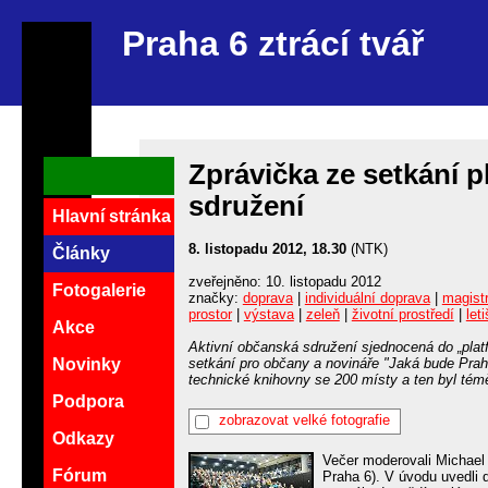
Praha 6 ztrácí tvář
Zprávička ze setkání 
sdružení
Hlavní stránka
8. listopadu 2012, 18.30
(NTK)
Články
zveřejněno: 10. listopadu 2012
Fotogalerie
značky:
doprava
|
individuální doprava
|
magistr
prostor
|
výstava
|
zeleň
|
životní prostředí
|
leti
Akce
Aktivní občanská sdružení sjednocená do „platf
setkání pro občany a novináře "Jaká bude Praha
Novinky
technické knihovny se 200 místy a ten byl tém
Podpora
zobrazovat velké fotografie
Odkazy
Večer moderovali Michael 
Fórum
Praha 6). V úvodu uvedli 