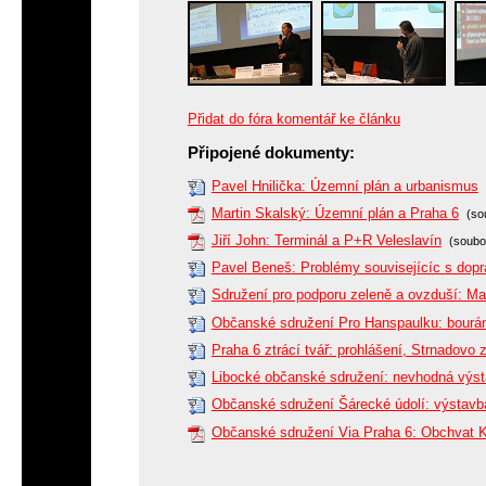
Přidat do fóra komentář ke článku
Připojené dokumenty:
Pavel Hnilička: Územní plán a urbanismus
Martin Skalský: Územní plán a Praha 6
(so
Jiří John: Terminál a P+R Veleslavín
(soubo
Pavel Beneš: Problémy souvisejícíc s dop
Sdružení pro podporu zeleně a ovzduší: M
Občanské sdružení Pro Hanspaulku: bourání
Praha 6 ztrácí tvář: prohlášení, Strnadovo 
Libocké občanské sdružení: nevhodná výs
Občanské sdružení Šárecké údolí: výstavba
Občanské sdružení Via Praha 6: Obchvat 