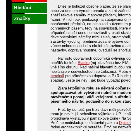
Dnes je bohužel obecně platné, že se plán
Hledání
nebo za domem vyroste ohrada a za ní začnou j
snaží takové záměry mapovat předem, informov
Značky
řízení. V nich pak poukazují na zatajovaná či n
porušování předpisů, na nesoulad s územním p
ochranných pásem, tedy na souvislosti, které v
případně i sníží cenu nemovitostí v okolí stavb
developerskými záměry mizí zeleň, stromořadí, b
zástavby vyčuhují předimenzované bytové domy
vůbec nekorespondují s okolní zástavbou a arc
nástavby, doprava houstne, ovzduší se zhoršuje
Namísto dopravních odborníků ovlivňují do
nepříliš funkční
Blanku
(mj. stavěnou bez EIA 
vnějšího okruhu. Nad našimi hlavami budou hřmí
neplánuje v souvislostech se železnicí. Metro
terminál
pro příměstskou dopravu a P+R bude pro
špatná). Ještě se neví, jak bude vypadat pov
Zjara letošního roku se některá občanská
spolupracovat při vytváření nutného modern
otevřenému postoji vůči veřejnosti a úřed
písemného návrhu podaného do rukou staro
Proč by se totiž jen ti zvídaví měli dozvě
tomu je navíc již schválena výjimka z ÚP - sníž
projednává výstavbu v památkové zóně? Na Šp
Proč se nediskutuje o zástavbě parku u
Diplom
řádné architektonické soutěže. Proč se nezveře