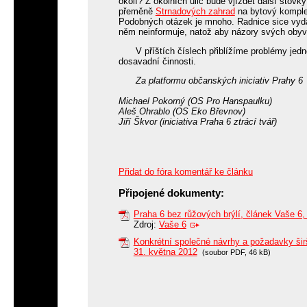
okolí? Z okolních ulic bude vjíždět další stovk
přeměně
Strnadových zahrad
na bytový komplex
Podobných otázek je mnoho. Radnice sice vydáv
něm neinformuje, natož aby názory svých obyvat
V příštích číslech přiblížíme problémy jedn
dosavadní činnosti.
Za platformu občanských iniciativ Prahy 6
Michael Pokorný (OS Pro Hanspaulku)
Aleš Ohrablo (OS Eko Břevnov)
Jiří Škvor (iniciativa Praha 6 ztrácí tvář)
Přidat do fóra komentář ke článku
Připojené dokumenty:
Praha 6 bez růžových brýlí, článek Vaše 6,
Zdroj:
Vaše 6
Konkrétní společné návrhy a požadavky šir
31. května 2012
(soubor PDF, 46 kB)