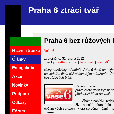
Praha 6 ztrácí tvář
Praha 6 bez růžových b
Hlavní stránka
Vaše 6
zveřejněno: 31. srpna 2012
Články
značky:
platforma o.s.
|
tento web
|
úřad MČ
Fotogalerie
Nový nezávislý měsíčník Vaše 6 dává na svých 
posledního čísla též občanským sdružením. Př
Akce
bez růžových brýlí.
Novinky
Vážení čtenáři,
právě čtete další výtisk n
Podpora
předchozí čísla potvrdila 
Vítáme nabídku redakc
Odkazy
život v naší městské části
občanských sdružení, která se věnují různým p
Fórum
žijeme.