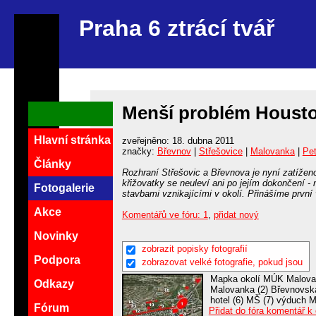
Praha 6 ztrácí tvář
Menší problém Houston
Hlavní stránka
zveřejněno: 18. dubna 2011
značky:
Břevnov
|
Střešovice
|
Malovanka
|
Pe
Články
Rozhraní Střešovic a Břevnova je nyní zatíže
křižovatky se neuleví ani po jejím dokončení - 
Fotogalerie
stavbami vznikajícími v okolí. Přinášíme první
Akce
Komentářů ve fóru: 1
,
přidat nový
Novinky
zobrazit popisky fotografií
Podpora
zobrazovat velké fotografie, pokud jsou
Mapka okolí MÚK Malovan
Odkazy
Malovanka (2) Břevnovská 
hotel (6) MŠ (7) výduch MO
Fórum
Přidat do fóra komentář k