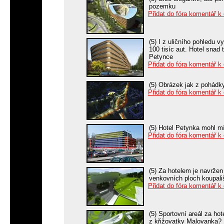
pozemku
Přidat do fóra komentář k
(5) I z uličního pohledu 
100 tisíc aut. Hotel snad 
Petynce
Přidat do fóra komentář k
(5) Obrázek jak z pohádky
Přidat do fóra komentář k
(5) Hotel Petynka mohl mí
Přidat do fóra komentář k
(5) Za hotelem je navržen
venkovních ploch koupali
Přidat do fóra komentář k
(5) Sportovní areál za ho
z křižovatky Malovanka?