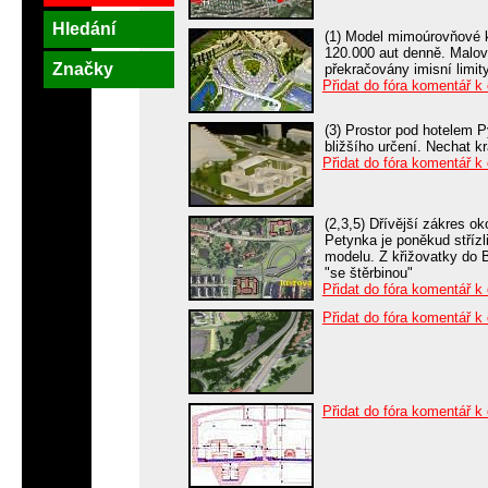
Hledání
(1) Model mimoúrovňové k
120.000 aut denně. Malo
Značky
překračovány imisní limit
Přidat do fóra komentář k
(3) Prostor pod hotelem 
bližšího určení. Nechat k
Přidat do fóra komentář k
(2,3,5) Dřívější zákres 
Petynka je poněkud stříz
modelu. Z křižovatky do B
"se štěrbinou"
Přidat do fóra komentář k
Přidat do fóra komentář k
Přidat do fóra komentář k