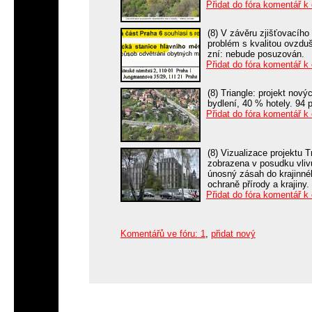
Přidat do fóra komentář k
(8) V závěru zjišťovacího
problém s kvalitou ovzdu
zní: nebude posuzován.
Přidat do fóra komentář k
(8) Triangle: projekt nov
bydlení, 40 % hotely. 94
Přidat do fóra komentář k
(8) Vizualizace projektu 
zobrazena v posudku vliv
únosný zásah do krajinné
ochraně přírody a krajiny.
Přidat do fóra komentář k
Komentářů ve fóru: 1
,
přidat nový