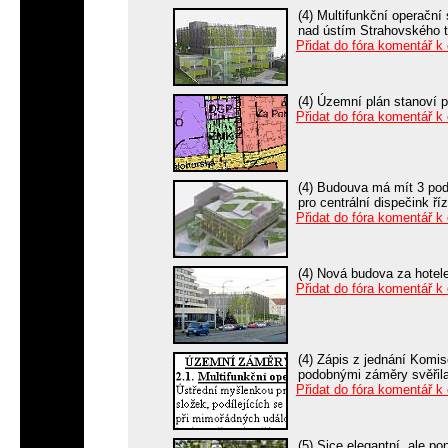
(4) Multifunkční operační
nad ústím Strahovského t
Přidat do fóra komentář k
(4) Územní plán stanoví p
Přidat do fóra komentář k
(4) Budouva má mít 3 pod
pro centrální dispečink ří
Přidat do fóra komentář k
(4) Nová budova za hote
Přidat do fóra komentář k
(4) Zápis z jednání Komi
podobnými záměry svěřila
Přidat do fóra komentář k
(5) Sice elegantní, ale p