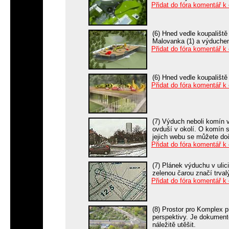
Přidat do fóra komentář k
(6) Hned vedle koupališt
Malovanka (1) a výduche
Přidat do fóra komentář k
(6) Hned vedle koupališt
Přidat do fóra komentář k
(7) Výduch neboli komín 
ovduší v okolí. O komín 
jejich webu se můžete doč
Přidat do fóra komentář k
(7) Plánek výduchu v ulic
zelenou čarou značí trva
Přidat do fóra komentář k
(8) Prostor pro Komplex p
perspektivy. Je dokumento
náležitě utěšit.