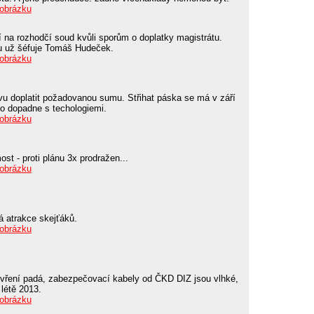
 obrázku
 na rozhodčí soud kvůli sporům o doplatky magistrátu.
u už šéfuje Tomáš Hudeček.
 obrázku
u doplatit požadovanou sumu. Střihat páska se má v září
 to dopadne s techologiemi.
 obrázku
st - proti plánu 3x prodražen...
 obrázku
á atrakce skejťáků.
 obrázku
vření padá, zabezpečovací kabely od ČKD DIZ jsou vlhké,
 létě 2013.
 obrázku