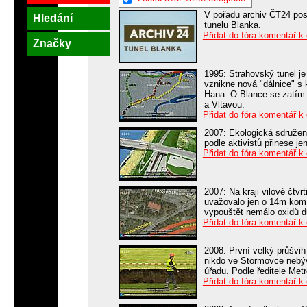
V pořadu archiv ČT24 posb
Hledání
tunelu Blanka.
Přidat do fóra komentář k
Značky
1995: Strahovský tunel je
vznikne nová "dálnice" s 
Hana. O Blance se zatím
a Vltavou.
Přidat do fóra komentář k
2007: Ekologická sdružen
podle aktivistů přinese je
Přidat do fóra komentář k
2007: Na kraji vilové čtv
uvažovalo jen o 14m komí
vypouštět nemálo oxidů d
Přidat do fóra komentář k
2008: První velký průšvi
nikdo ve Stormovce nebý
úřadu. Podle ředitele Met
Přidat do fóra komentář k