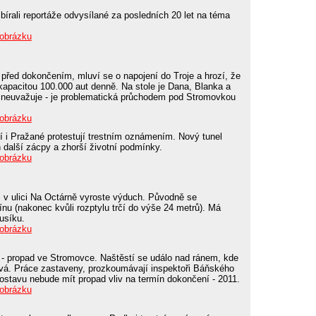
írali reportáže odvysílané za posledních 20 let na téma
 obrázku
 před dokončením, mluví se o napojení do Troje a hrozí, že
kapacitou 100.000 aut denně. Na stole je Dana, Blanka a
 neuvažuje - je problematická průchodem pod Stromovkou
 obrázku
í i Pražané protestují trestním oznámením. Nový tunel
n další zácpy a zhorší životní podmínky.
 obrázku
rti v ulici Na Octárně vyroste výduch. Původně se
nu (nakonec kvůli rozptylu trčí do výše 24 metrů). Má
usíku.
 obrázku
h - propad ve Stromovce. Naštěstí se událo nad ránem, kde
vá. Práce zastaveny, prozkoumávají inspektoři Báňského
rostavu nebude mít propad vliv na termín dokončení - 2011.
 obrázku