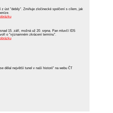
 z úst "debily". Zmiňuje zločinecké spolčení s cílem, jak
peníze.
 obrázku
 snad 15. září, možná už 20. srpna. Pan mluvčí IDS
ovoří o "významném zkrácení termínu".
 obrázku
e dělal největší tunel v naší historii" na webu ČT