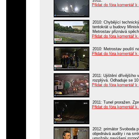
2012.
Přidat do fóra komentář k
2010: Chybějící technický
tentokrát u budovy Ministe
Metrostav přiznává spěch
Přidat do fóra komentář k
2010: Metrostav pouští na
Přidat do fóra komentář k
2011: Ujištění dřívějšího
rozplývá. Odhaduje se 10 
Přidat do fóra komentář k
2011: Tunel proražen. Zp
Přidat do fóra komentář k
2012: primátor Svoboda p
objednává audity i na sm
umožnily navýšení rozpoč