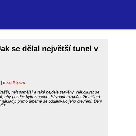
k se dělal největší tunel v
|
tunel Blanka
ražší, nejspornější a také nejdéle stavěný. Několikrát se
, aby později bylo zrušeno. Původní rozpočet 26 miliard
y náklady, přímo úměrně se oddalovalo jeho otevření. Dění
 ČT.