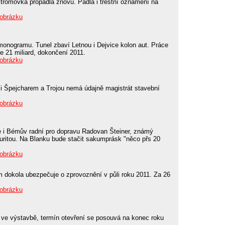
tromovka propadla znovu. Padla i trestní oznámení na
 obrázku
monogramu. Tunel zbaví Letnou i Dejvice kolon aut. Práce
le 21 miliard, dokončení 2011.
 obrázku
i Špejcharem a Trojou nemá údajně magistrát stavební
 obrázku
e i Bémův radní pro dopravu Radovan Šteiner, známý
itou. Na Blanku bude stačit sakumprásk "něco přs 20
 obrázku
 dokola ubezpečuje o zprovoznění v půli roku 2011. Za 26
 obrázku
z ve výstavbě, termín otevření se posouvá na konec roku