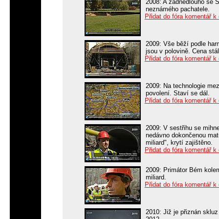
2008: A zadnedlouho se S
neznámého pachatele.
Přidat do fóra komentář k
2009: Vše běží podle har
jsou v polovině. Cena stá
Přidat do fóra komentář k
2009: Na technologie mez
povolení. Staví se dál.
Přidat do fóra komentář k
2009: V sestřihu se mihn
nedávno dokončenou matur
miliard", krytí zajištěno.
Přidat do fóra komentář k
2009: Primátor Bém kolem
miliard.
Přidat do fóra komentář k
2010: Již je přiznán sklu