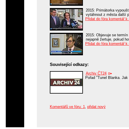
2015: Primátorka vypouští
vytáhnout z města další 
Přidat do fóra komentář k
2015: Objevuje se termín
nejapně žertuje, pokud h
Přidat do fóra komentář k
Související odkazy:
Archiv ČT24
Pořad "Tunel Blanka. Jak s
Komentářů ve fóru: 1
,
přidat nový