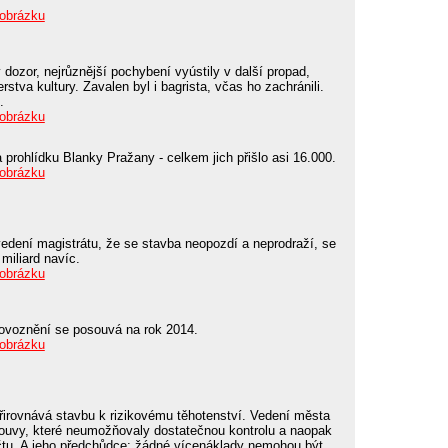
 obrázku
 dozor, nejrůznější pochybení vyústily v další propad,
rstva kultury. Zavalen byl i bagrista, včas ho zachránili.
.
 obrázku
 prohlídku Blanky Pražany - celkem jich přišlo asi 16.000.
 obrázku
 vedení magistrátu, že se stavba neopozdí a neprodraží, se
miliard navíc.
 obrázku
rovoznění se posouvá na rok 2014.
 obrázku
řirovnává stavbu k rizikovému těhotenství. Vedení města
louvy, které neumožňovaly dostatečnou kontrolu a naopak
tu. A jeho předchůdce: žádné vícenáklady nemohou být.