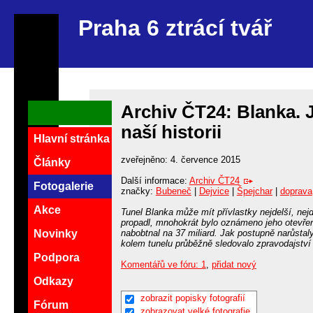
Praha 6 ztrácí tvář
Archiv ČT24: Blanka. Ja
naší historii
Hlavní stránka
zveřejněno: 4. července 2015
Články
Další informace:
Archiv ČT24
Fotogalerie
značky:
Bubeneč
|
Dejvice
|
Špejchar
|
doprava
Akce
Tunel Blanka může mít přívlastky nejdelší, nejd
propadl, mnohokrát bylo oznámeno jeho otevření
nabobtnal na 37 miliard. Jak postupně narůstal
Novinky
kolem tunelu průběžně sledovalo zpravodajství
Podpora
Komentářů ve fóru: 1
,
přidat nový
Odkazy
zobrazit popisky fotografií
Fórum
zobrazovat velké fotografie