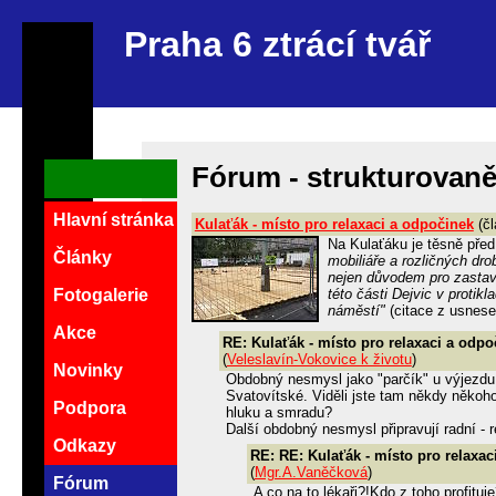
Praha 6 ztrácí tvář
Fórum - strukturovan
Hlavní stránka
Kulaťák - místo pro relaxaci a odpočinek
(čl
Na Kulaťáku je těsně pře
Články
mobiliáře a rozličných dro
nejen důvodem pro zastave
této části Dejvic v proti
Fotogalerie
náměstí"
(citace z usnes
Akce
RE: Kulaťák - místo pro relaxaci a odpo
(
Veleslavín-Vokovice k životu
)
Novinky
Obdobný nesmysl jako "parčík" u výjezd
Svatovítské. Viděli jste tam někdy někoh
Podpora
hluku a smradu?
Další obdobný nesmysl připravují radní - r
Odkazy
RE: RE: Kulaťák - místo pro relaxac
(
Mgr.A.Vaněčková
)
Fórum
A co na to lékaři?!Kdo z toho profitu