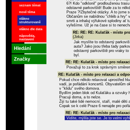
6?! Kdo "odklonil" prodlouženou tras
seznam témat
odstavné parkoviště! Bude za to něk
Praze ?!Zbytečné otázky. A to jsme s
nové téma
Občanům se nabídnou "chléb a hry" v
vlákno
smrti a inhaluj výfukové splodiny ať 
strukturovaně
vyřešíme. Už je na čase si to nenechat
vlákno dle data
RE: RE: RE: Kulaťák - místo pro
nápověda,
(Jirka)
nastavení
Jak myslíte to odstavný parkovišt
auta? Jako jsou třeba tady park
Hledání
odstavný parkoviště pro vraky to
byl.
Značky
RE: RE: Kulaťák - místo pro relaxac
Považuji to za krok správným směrem,
RE: Kulaťák - místo pro relaxaci a odpo
Pokud chce někdo relaxovat uprostřed hlu
vadí, je pořádání koncertů. Obyvatelům ok
v "klidu" svého domova.
Bydlím jeden blok od Kulaťáku a ozvuky h
Pracuji doma, a to nelze.
Žijí tu také lidé nemocní, staří, malé děti 
Copak se k celé Praze 6 nenajde pro poř
RE: RE: Kulaťák - místo pro relaxac
Vidíte, mýlila jste se. Je to velmi vy