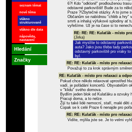
6?! Kdo "odklonil" prodlouženou tras
seznam témat
odstavné parkoviště! Bude za to něk
Praze ?!Zbytečné otázky. A to jsme s
nové téma
Občanům se nabídnou "chléb a hry" v
vlákno
smrti a inhaluj výfukové splodiny ať 
strukturovaně
vyřešíme. Už je na čase si to nenechat
vlákno dle data
RE: RE: RE: Kulaťák - místo pro
nápověda,
(Jirka)
nastavení
Jak myslíte to odstavný parkovišt
auta? Jako jsou třeba tady park
Hledání
odstavný parkoviště pro vraky to
byl.
Značky
RE: RE: Kulaťák - místo pro relaxac
Považuji to za krok správným směrem,
RE: Kulaťák - místo pro relaxaci a odpo
Pokud chce někdo relaxovat uprostřed hlu
vadí, je pořádání koncertů. Obyvatelům ok
v "klidu" svého domova.
Bydlím jeden blok od Kulaťáku a ozvuky h
Pracuji doma, a to nelze.
Žijí tu také lidé nemocní, staří, malé děti 
Copak se k celé Praze 6 nenajde pro poř
RE: RE: Kulaťák - místo pro relaxac
Vidíte, mýlila jste se. Je to velmi vy