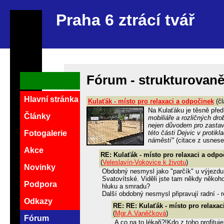
Praha 6 ztrácí tvář
Fórum - strukturovan
Hlavní stránka
Kulaťák - místo pro relaxaci a odpočinek
(čl
Na Kulaťáku je těsně pře
Články
mobiliáře a rozličných dro
nejen důvodem pro zastave
této části Dejvic v proti
Fotogalerie
náměstí"
(citace z usnes
Akce
RE: Kulaťák - místo pro relaxaci a odpo
(
Veleslavín-Vokovice k životu
)
Novinky
Obdobný nesmysl jako "parčík" u výjezd
Svatovítské. Viděli jste tam někdy někoh
Podpora
hluku a smradu?
Další obdobný nesmysl připravují radní - r
Odkazy
RE: RE: Kulaťák - místo pro relaxac
(
Mgr.A.Vaněčková
)
Fórum
A co na to lékaři?!Kdo z toho profitu