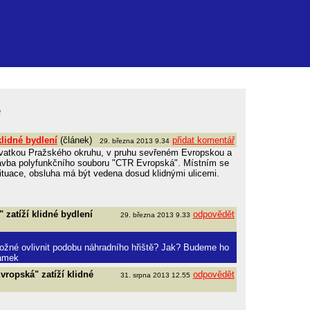
ě
lidné bydlení
(článek)
přidat komentář
29. března 2013 9.34
vatkou Pražského okruhu, v pruhu sevřeném Evropskou a
avba polyfunkčního souboru "CTR Evropská". Místním se
ituace, obsluha má být vedena dosud klidnými ulicemi.
zatíží klidné bydlení
odpovědět
29. března 2013 9.33
možné ovlivnit podobu náhradního hřiště? Jak? Budeme ho
dámek
ropská" zatíží klidné
odpovědět
31. srpna 2013 12.55