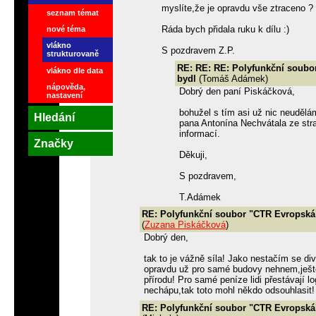
myslíte,že je opravdu vše ztraceno ?
seznam témat
Ráda bych přidala ruku k dílu :)
nové téma
vlákno
S pozdravem Z.P.
strukturovaně
RE: RE: RE: Polyfunkční soubor
vlákno dle data
bydl
(Tomáš Adámek)
nápověda,
Dobrý den paní Piskáčková,
nastavení
bohužel s tím asi už nic neudělám
Hledání
pana Antonína Nechvátala ze str
informací.
Značky
Děkuji,
S pozdravem,
T.Adámek
RE: Polyfunkční soubor "CTR Evropská" 
(
Zuzana Piskáčková
)
Dobrý den,
tak to je vážně síla! Jako nestačím se div
opravdu už pro samé budovy nehnem,ještě 
přírodu! Pro samé peníze lidi přestávají 
nechápu,tak toto mohl někdo odsouhlasit!
RE: Polyfunkční soubor "CTR Evropská" 