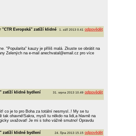
 "CTR Evropská" zatíží klidné
odpovědět
1. září 2013 0.41
e. "Popularita" kauzy je příliš malá. Zkuste se obrátit na
any Zelených na e-mail anechvatal@email.cz pro více
zatíží klidné bydlení
odpovědět
31. srpna 2013 10.49
it! co je to pro Boha za totální nesmysl..! My se tu
tak ohavné!Sakra, myslí tu někdo na lidi,a hlavně na
logicky uvažovat! Je mi s toho vážně smutno! Opravdu
zatíží klidné bydlení
odpovědět
24. října 2013 15.15