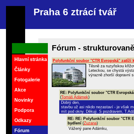
Praha 6 ztrácí tvář
Fórum - strukturovan
Hlavní stránka
Polyfunkční soubor "CTR Evropská" zatíží k
Těsně za ruzyňskou křižo
Články
Leteckou, se chystá výst
výrazně zhorší dopravní s
Fotogalerie
Akce
RE: Polyfunkční soubor "CTR Evropská" 
(
Tomáš Adámek
)
Novinky
Dobrý den,
stavbu už asi nikdo nezastaví - je však 
Podpora
mít pod okny. Děkuji. S pozdravem, T.A
RE: RE: Polyfunkční soubor "CTR Ev
Odkazy
bydlení
(
Zuzana
)
Vážený pane Adámku,
Fórum