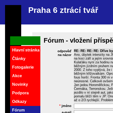
Praha 6 ztrácí tvář
Fórum - vložení přísp
Hlavní stránka
RE: RE: RE: RE: Dříve byl
odpověď
Ano, úbytek intenzity na J
na názor
na koci září a jejím srovn
Články
Kulaťáku nyní za hodinu n
běžným jízdním pruhem na 
Fotogalerie
2000. Z toho vyplývá, že i
běžným křižovatkám. Oprot
Akce
fous horší. Fronta 300 m v
neúnosné. Celkově ovšem 
Novinky
Jen jedou Horoměřickou, P
Čermáka, Terronskou. Ješ
jezdilo v ní stejně aut, ja
Podpora
pomalu blíží těm v JP. Ono
až o 2/3 rychlejší. Problé
Odkazy
*
jméno
Fórum
e-mail