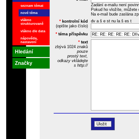
Zadání e-mailu není povin
seznam témat
Pokud ho vložíte, můžete 
nové téma
Na e-mail bude zaslána zp
vlákno
dv a š e st nu la š es t
*
kontrolní kód
strukturovaně
(opište jako číslo)
vlákno dle data
*
téma příspěvku
nápověda,
*
text
nastavení
zbývá
1024
znaků
Hledání
pouze
prostý text,
odkazy vkládejte
Značky
s http://