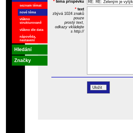
*
téma příspěvku
seznam témat
*
text
nové téma
zbývá
1024
znaků
pouze
vlákno
prostý text,
strukturovaně
odkazy vkládejte
vlákno dle data
s http://
nápověda,
nastavení
Hledání
Značky