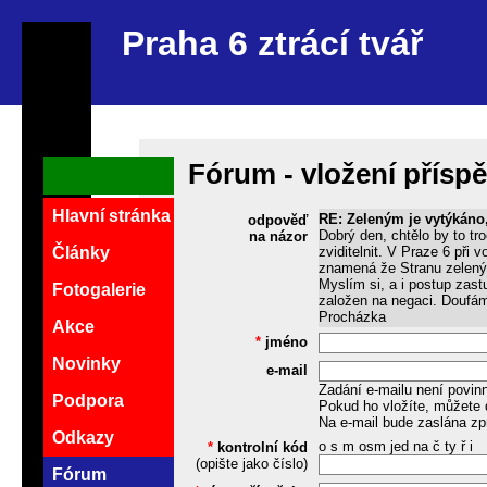
Praha 6 ztrácí tvář
Fórum - vložení přísp
Hlavní stránka
RE: Zeleným je vytýkáno, 
odpověď
Dobrý den, chtělo by to tr
na názor
zviditelnit. V Praze 6 při
Články
znamená že Stranu zelený
Myslím si, a i postup zast
Fotogalerie
založen na negaci. Doufám
Procházka
Akce
*
jméno
Novinky
e-mail
Zadání e-mailu není povin
Podpora
Pokud ho vložíte, můžete 
Na e-mail bude zaslána zp
Odkazy
o s m osm jed na č ty ř i
*
kontrolní kód
(opište jako číslo)
Fórum