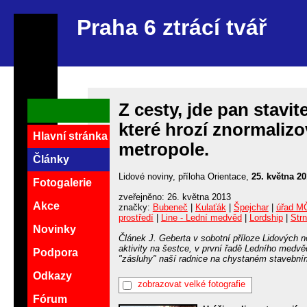
Praha 6 ztrácí tvář
Z cesty, jde pan stavit
které hrozí znormalizo
Hlavní stránka
metropole.
Články
Lidové noviny, příloha Orientace,
25. května 2
Fotogalerie
zveřejněno: 26. května 2013
Akce
značky:
Bubeneč
|
Kulaťák
|
Špejchar
|
úřad M
prostředí
|
Line - Lední medvěd
|
Lordship
|
Str
Novinky
Článek J. Geberta v sobotní příloze Lidových 
aktivity na šestce, v první řadě Ledního medv
Podpora
"zásluhy" naší radnice na chystaném stavební
Odkazy
zobrazovat velké fotografie
Fórum