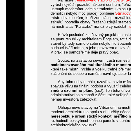
Na místě
tréninkového stadionu Sparty
vyrůst největší pražské nákupní centrum; "přeži
ustoupit modernímu administrativnímu kolosu (u
demolicí nebylo moc práce); oblíbené
Strnadov
místo developerům, kteří zde plánují rozsáhlo
záměr,
" potvrdila obavy Pražanů zdejší staros
náměstí alias "Kulaťáku" má už brzy ozdobit
n
Právě posledně zmiňovaný projekt si zaslo
za první republiky architektem Engelem, totiž
stavět by tedy samo o sobě nebylo nic špatnéh
budoucí tváří místa, s jeho provozem a hlavně
V praxi se samozřejmě děje pravý opak.
Soutěž na zástavbu severní části náměstí
naddimenzovaného multifunkčního monstra
které také místní rychle a vcelku trefně přejm
začlenění do souboru náměstí navrhuje autor Li
Aby toho nebylo málo, uzavřela navíc
měs
zbavuje vlivu na finální podobu a využití celého
změnu územního plánu
(sic!). Ten totiž dřív
administrativního alespoň z části také veřejně
nemají investora zatěžovat.
Obhájci nové stavby na Vítězném náměstí t
moderní architektu u a spolu s ní i určitý náde
nerespektuje urbanistický kontext, měřítko 
rozhodnutí poskytnout cennou parcelu v centru 
architektonického pokusu?