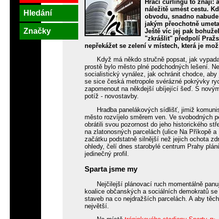
Hráči curlingu to znají:
náležitě umést cestu. K
Hledání
obvodu, snadno nabude 
jakým přeochotně umetaj
Značky
Ještě víc jej pak bohuže
"zkrášlit" předpolí Praž
nepřekážet se zelení v místech, která je mož
Když má někdo stručně popsat, jak vypadal
prostě bylo město plné podchodných lešení. Ne
socialistický vynález, jak ochránit chodce, ab
se sice česká metropole svérázné pokrývky ryc
zapomenout na někdejší ubíjející šeď. S novým 
potíž - novostavby.
Hradba panelákových sídlišť, jimiž komuni
město rozvíjelo směrem ven. Ve svobodných pomě
obrátili svou pozornost do jeho historického stř
na zlatonosných parcelách (ulice Na Příkopě a
začátku podstatně silnější než jejich ochota 
ohledy, čelí dnes starobylé centrum Prahy plán
jedinečný profil.
Sparta jsme my
Nejčilejší plánovací ruch momentálně panu
koalice občanských a sociálních demokratů se sn
staveb na co nejdražších parcelách. A aby těch
největší.