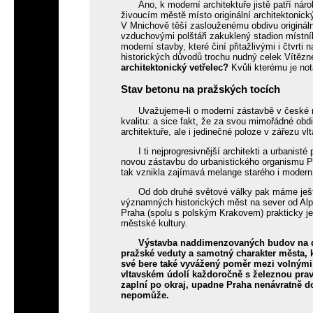
Ano, k moderní architektuře jistě patří ná
živoucím městě místo originální architektonick
V Mnichově těší zaslouženému obdivu origináln
vzduchovými polštáři zakuklený stadion místní
moderní stavby, které činí přitažlivými i čtvrti
historických důvodů trochu nudný celek Vítěz
architektonický vetřelec?
Kvůli kterému je no
Stav betonu na pražských tocích
Uvažujeme-li o moderní zástavbě v české met
kvalitu: a sice fakt, že za svou mimořádné ob
architektuře, ale i jedinečné poloze v zářezu v
I ti nejprogresivnější architekti a urbanisté
novou zástavbu do urbanistického organismu P
tak vznikla zajímavá melange starého i modern
Od dob druhé světové války pak máme ješt
významných historických měst na sever od Alp 
Praha (spolu s polským Krakovem) prakticky 
městské kultury.
Výstavba naddimenzovaných budov na 
pražské veduty a samotný charakter města,
své bere také vyvážený poměr mezi volnými
vltavském údolí každoročně s železnou pravi
zaplní po okraj, upadne Praha nenávratně d
nepomůže.