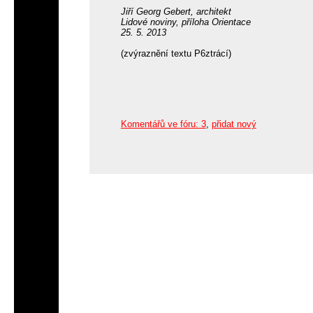
Jiří Georg Gebert, architekt
Lidové noviny, příloha Orientace
25. 5. 2013
(zvýraznění textu P6ztrácí)
Komentářů ve fóru: 3
,
přidat nový