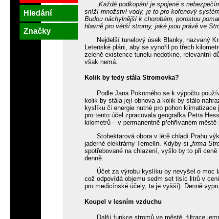
„Každé podkopání je spojené s nebezpečím 
sníží množství vody, je to pro kořenový systém 
Hledání
Budou náchylnější k chorobám, porostou pomalej
hlavně pro větší stromy, jaké jsou právě ve St
Značky
Nejdelší tunelový úsek Blanky, nazvaný Kr
Letenské pláni, aby se vynořil po třech kilomet
zeleně existence tunelu nedotkne, relevantní dů
však nemá.
Kolik by tedy stála Stromovka?
Podle Jana Pokorného se k výpočtu používají 
kolik by stála její obnova a kolik by stálo nah
kyslíku či energie nutné pro pohon klimatizace
pro tento účel zpracovala geografka Petra Hess
kilometrů – v permanentně přehřívaném městě p
Stohektarová obora v létě chladí Prahu v
jaderné elektrárny Temelín. Kdyby si
„firma St
spotřebované na chlazení, vyšlo by to při ceně 
denně.
Účet za výrobu kyslíku by nevyšel o moc l
což odpovídá objemu sedm set tisíc litrů v cen
pro medicínské účely, ta je vyšší). Denně vypro
Koupel v lesním vzduchu
Další funkce stromů ve městě, filtrace je