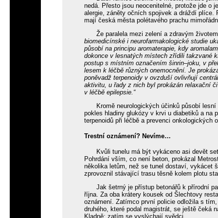
nedá. Přesto jsou neocenitelné, protože jde o 
alergie, záněty očních spojivek a dráždí plíce.
mají česká města polétavého prachu mimořádn
Že paralela mezi zelení a zdravým životem
biomedicínské i neurofarmakologické studie ukaz
působí na principu aromaterapie, kdy aromal
dokonce v lesnatých místech zřídili takzvané 
postup s místním označením šinrin–joku, v pře
lesem k léčbě různých onemocnění. Je prokázán
poněvadž terpenoidy v ovzduší ovlivňují centrá
aktivitu, u řady z nich byl prokázán relaxační č
v léčbě epilepsie.“
Kromě neurologických účinků působí lesní 
pokles hladiny glukózy v krvi u diabetiků a na 
terpenoidů při léčbě a prevenci onkologických
Trestní oznámení? Nevíme…
Kvůli tunelu má být vykáceno asi devět se
Pohrdání vším, co není beton, prokázal Metrost
několika letům, než se tunel dostaví, vykácet 
zprovoznil stávající trasu těsně kolem plotu sta
Jak šetrný je přístup betonářů k přírodní
října. Za oba krátery kousek od Šlechtovy rest
oznámení. Zatímco první policie odložila s tím,
druhého, které podal magistrát, se ještě čeká
Kladně; zatím se vyslýchají svědci.