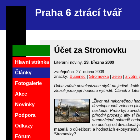
Praha 6 ztrácí tvář
Účet za Stromovku
Hlavní stránka
Literární noviny,
29. března 2009
zveřejněno: 27. dubna 2009
Články
značky:
Bubeneč
|
Stromovka
|
zeleň
|
životní 
Fotogalerie
Doba zuřivé developizace slyší na jediné: kolik
zkusili jsme její hodnotu vyčíslit. Článek z Lite
Akce
„Život má nekonečnou hod
Novinky
developer vidí zelenou pl
neslouží. Proto byl zaved
Podpora
přírodní procesy, aby si č
samozřejmě nahradit nedaj
se oceňují od devadesátýc
Odkazy
materiál o důležitosti a hodnotách ekosystémů pr
Stromovky?
Fórum